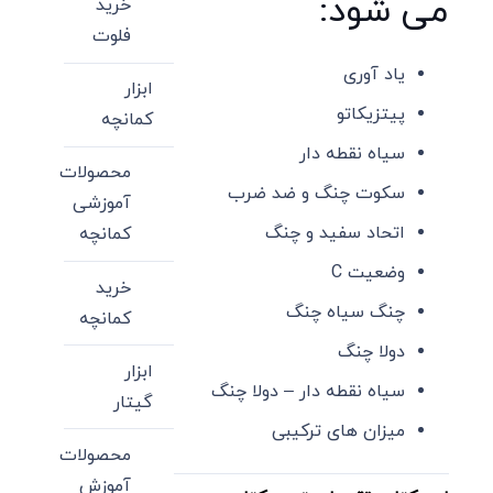
می شود:
خرید
فلوت
یاد آوری
ابزار
پیتزیکاتو
کمانچه
سیاه نقطه دار
محصولات
سکوت چنگ و ضد ضرب
آموزشی
اتحاد سفید و چنگ
کمانچه
وضعیت C
خرید
چنگ سیاه چنگ
کمانچه
دولا چنگ
ابزار
سیاه نقطه دار – دولا چنگ
گیتار
میزان های ترکیبی
محصولات
آموزش