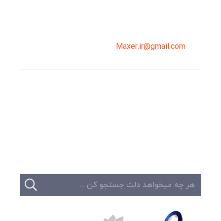
02191098099
0919-121-0008
Maxer.ir@gmail.com
وبلاگ
تبلیغات
تماس