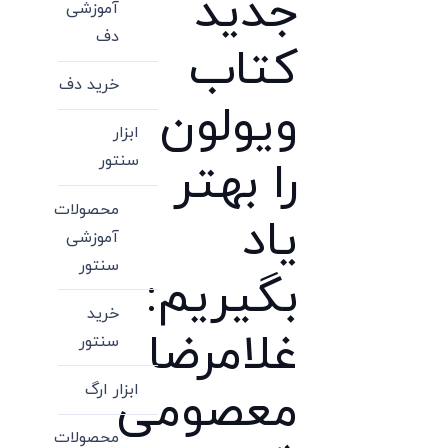
جدید
آموزشی
دف
کتاب
خرید دف
ویولون
ابزار
سنتور
را بهتر
محصولات
یاد
آموزشی
سنتور
بگیریم:
خرید
غلامرضا
سنتور
ابزار ارگ
معصومی
محصولات