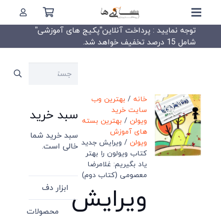
توجه نمایید : پرداخت آنلاین”پکیج های آموزشی”
شامل 15 درصد تخفیف خواهد شد.
جستجو
برای:
خانه
/
بهترین وب
سایت خرید
سبد خرید
ویولن
/
بهترین بسته
های آموزش
سبد خرید شما
ویولن
/ ویرایش جدید
خالی است.
کتاب ویولون را بهتر
یاد بگیریم: غلامرضا
معصومی (کتاب دوم)
ابزار دف
ویرایش
محصولات