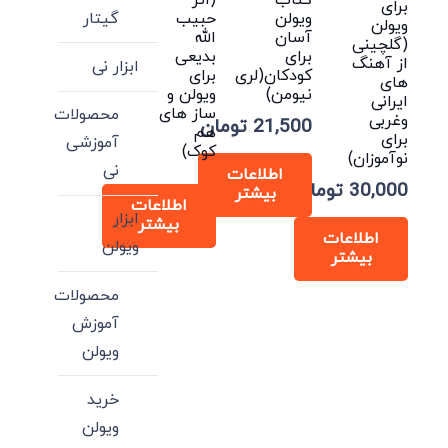
برای
گیتار
ویولن
حبیب
ویولن
آسان
الله
(گلچینی
برای
بدیعی
از آهنگ
ابزار نی
کودکان(لری
برای
های
نیومن)
ویولن و
ایرانی
ساز های
محصولات
وغربی
21,500
تومان
هم
برای
آموزشی
کوک)
نوآموزان)
نی
اطلاعات
30,000
تومان
بیشتر
اطلاعات
ابزار
بیشتر
اطلاعات
ویولن
بیشتر
محصولات
آموزش
ویولن
خرید
ویولن