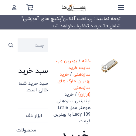
توجه نمایید : پرداخت آنلاین”پکیج های آموزشی”
شامل 15 درصد تخفیف خواهد شد.
جستجو
برای:
خانه
/
بهترین وب
سایت خرید
سبد خرید
سازدهنی
/
خرید
بهترین مارک های
سبد خرید شما
سازدهنی
خالی است.
(ارزان)
/ خرید
اینترنتی سازدهنی
هوهنر مدل Little
Lady 109 با بهترین
ابزار دف
قیمت
محصولات