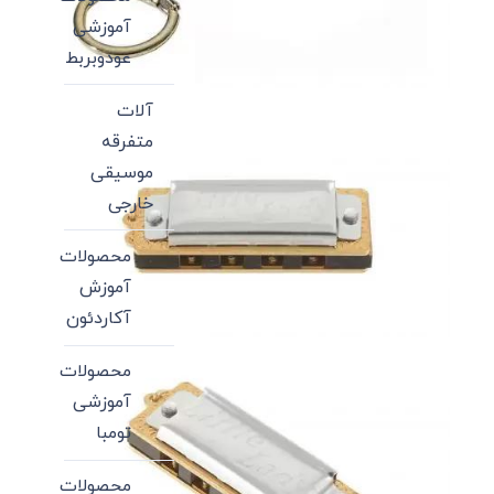
آموزشی
عودوبربط
آلات
متفرقه
موسیقی
خارجی
محصولات
آموزش
آکاردئون
محصولات
آموزشی
تومبا
محصولات