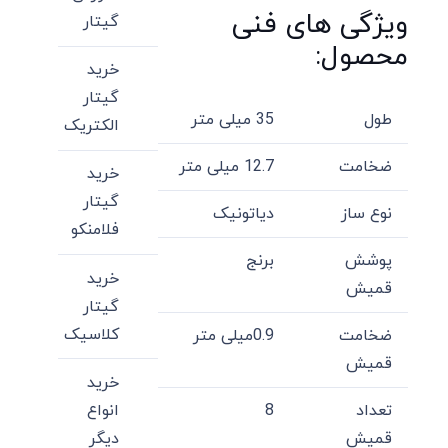
ویژگی های فنی
گیتار
محصول:
خرید
گیتار
طول
35 میلی متر
الکتریک
ضخامت
12.7 میلی متر
خرید
گیتار
نوع ساز
دیاتونیک
فلامنکو
پوشش
برنج
خرید
قمیش
گیتار
کلاسیک
ضخامت
0.9میلی متر
قمیش
خرید
انواع
تعداد
8
دیگر
قمیش