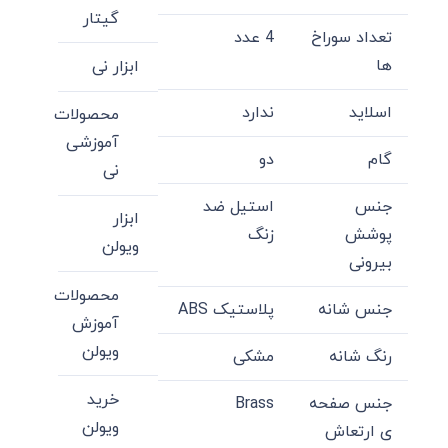
گیتار
تعداد سوراخ
4 عدد
ها
ابزار نی
اسلاید
ندارد
محصولات
آموزشی
گام
دو
نی
جنس
استیل ضد
ابزار
پوشش
زنگ
ویولن
بیرونی
محصولات
جنس شانه
پلاستیک ABS
آموزش
ویولن
رنگ شانه
مشکی
خرید
جنس صفحه
Brass
ویولن
ی ارتعاش