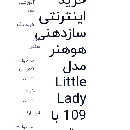
خرید
آموزشی
اینترنتی
دف
خرید دف
سازدهنی
ابزار
هوهنر
سنتور
مدل
محصولات
آموزشی
Little
سنتور
خرید
Lady
سنتور
109 با
ابزار ارگ
محصولات