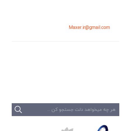
02191098099
0919-121-0008
Maxer.ir@gmail.com
وبلاگ
تبلیغات
تماس