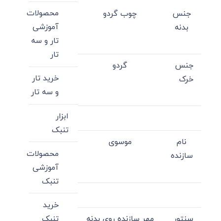
محصولات
جنس
چوب گردو
آموزشی
بدنه
تار و سه
تار
جنس
گردو
خرید تار
خرک
و سه تار
ابزار
تنبک
نام
موسوی
محصولات
سازنده
آموزشی
تنبک
خرید
سنتور
مهر سازنده روی بدنه
تنبک