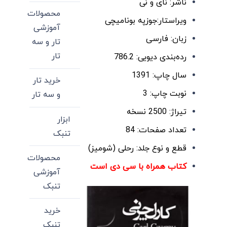
ناشر:
نای و نی
محصولات
ویراستار:جوزپه بونامیچی
آموزشی
زبان:
فارسی
تار و سه
تار
رده‌بندی دیویی:
786.2
سال چاپ:
1391
خرید تار
نوبت چاپ:
3
و سه تار
تیراژ:
2500 نسخه
ابزار
تعداد صفحات:
84
تنبک
قطع و نوع جلد:
رحلی (شومیز)
محصولات
کتاب همراه با سی دی است
آموزشی
تنبک
خرید
تنبک