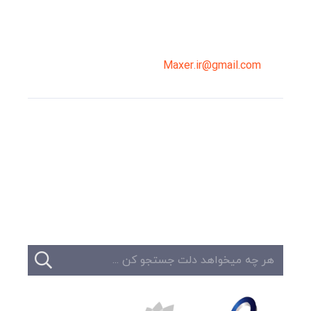
02191098099
0919-121-0008
Maxer.ir@gmail.com
وبلاگ
تبلیغات
تماس