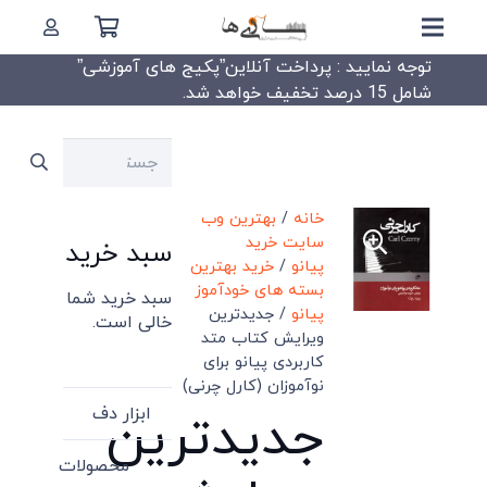
توجه نمایید : پرداخت آنلاین”پکیج های آموزشی”
شامل 15 درصد تخفیف خواهد شد.
جستجو
برای:
خانه
/
بهترین وب
سایت خرید
سبد خرید
پیانو
/
خرید بهترین
بسته های خودآموز
سبد خرید شما
پیانو
/ جدیدترین
خالی است.
ویرایش کتاب متد
کاربردی پیانو برای
نوآموزان (کارل چرنی)
ابزار دف
جدیدترین
محصولات