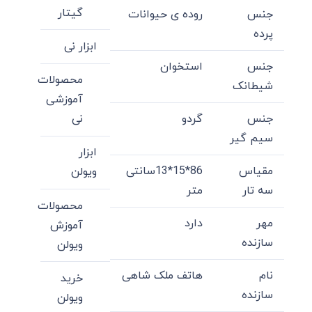
گیتار
جنس
روده ی حیوانات
پرده
ابزار نی
جنس
استخوان
محصولات
شیطانک
آموزشی
جنس
گردو
نی
سیم گیر
ابزار
مقیاس
86*15*13سانتی
ویولن
سه تار
متر
محصولات
مهر
دارد
آموزش
سازنده
ویولن
نام
هاتف ملک شاهی
خرید
سازنده
ویولن