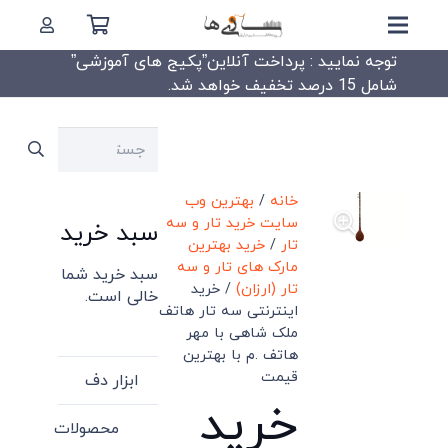
توجه نمایید : پرداخت آنلاین”پکیج های آموزشی”
شامل 15 درصد تخفیف خواهد شد.
جستجو
برای:
خانه
/
بهترین وب
سایت خرید تار و سه
سبد خرید
تار
/
خرید بهترین
مارک های تار و سه
سبد خرید شما
تار (ارزان)
/ خرید
خالی است.
اینترنتی سه تار هاتف
ملک شاهی با مهر
هاتف .م با بهترین
قیمت
ابزار دف
خرید
محصولات