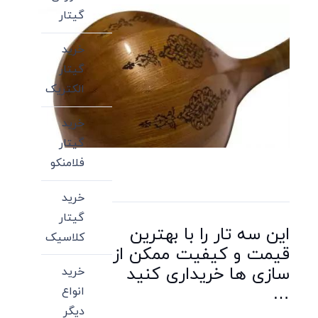
گیتار
خرید
گیتار
الکتریک
خرید
گیتار
فلامنکو
خرید
گیتار
این سه تار را با بهترین
کلاسیک
قیمت و کیفیت ممکن از
سازی ها خریداری کنید
خرید
…
انواع
دیگر