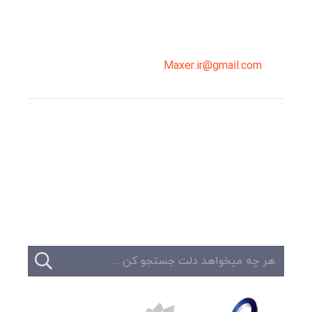
02191098099
0919-121-0008
Maxer.ir@gmail.com
وبلاگ
تبلیغات
تماس