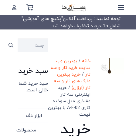
توجه نمایید : پرداخت آنلاین”پکیج های آموزشی”
شامل 15 درصد تخفیف خواهد شد.
جستجو
برای:
خانه
/
بهترین وب
سایت خرید تار و سه
سبد خرید
تار
/
خرید بهترین
مارک های تار و سه
سبد خرید شما
تار (ارزان)
/ خرید
خالی است.
اینترنتی سه تار
مفاخری مدل سوخته
کاری A-F-02 با بهترین
قیمت
ابزار دف
خرید
محصولات