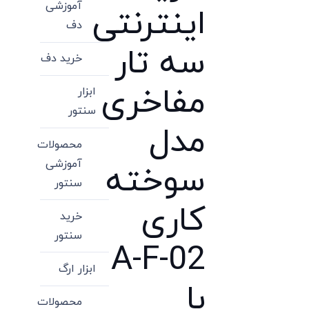
آموزشی
اینترنتی
دف
سه تار
خرید دف
مفاخری
ابزار
سنتور
مدل
محصولات
آموزشی
سوخته
سنتور
کاری
خرید
سنتور
A-F-02
ابزار ارگ
با
محصولات