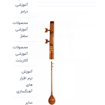
آموزشی
درامز
محصولات
آموزشی
سلفژ
محصولات
آموزشی
کلارینت
آموزش
نرم افزار
های
آهنگسازی
سایر