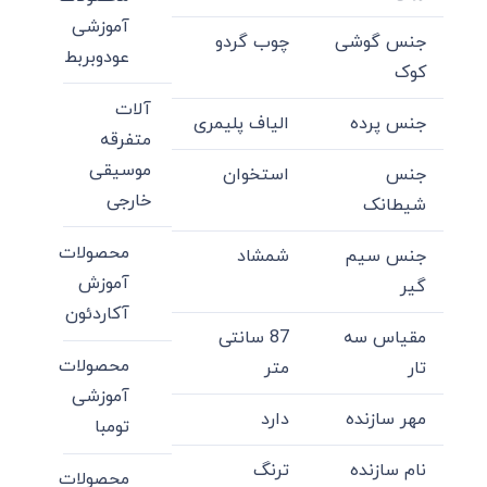
آموزشی
جنس گوشی
چوب گردو
عودوبربط
کوک
آلات
جنس پرده
الیاف پلیمری
متفرقه
موسیقی
جنس
استخوان
خارجی
شیطانک
محصولات
جنس سیم
شمشاد
آموزش
گیر
آکاردئون
مقیاس سه
87 سانتی
محصولات
تار
متر
آموزشی
مهر سازنده
دارد
تومبا
نام سازنده
ترنگ
محصولات