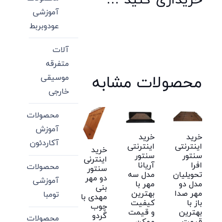
خریداری کنید …
آموزشی
عودوبربط
آلات
متفرقه
محصولات مشابه
موسیقی
خارجی
محصولات
آموزش
خرید
خرید
آکاردئون
اینترنتی
اینترنتی
خرید
سنتور
سنتور
اینترنی
افرا
آریانا
محصولات
سنتور
تحویلیان
مدل سه
دو مهر
آموزشی
مدل دو
مهر با
بنی
مهر صدا
بهترین
تومبا
مهدی با
باز با
کیفیت
چوب
بهترین
و قیمت
گردو
محصولات
قیمت
ممکن