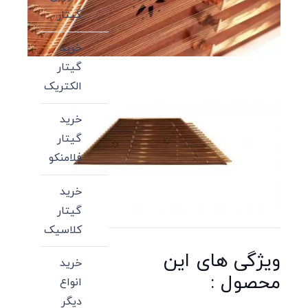
گیتار
خرید
گیتار
الکتریک
خرید
گیتار
فلامنکو
خرید
گیتار
کلاسیک
ویژگی های این
خرید
محصول :
انواع
دیگر