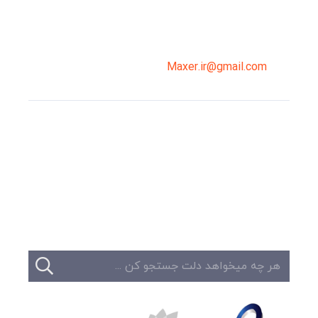
02191098099
0919-121-0008
Maxer.ir@gmail.com
وبلاگ
تبلیغات
تماس