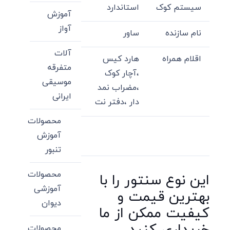
سیستم کوک
استاندارد
آموزش
آواز
نام سازنده
ساور
آلات
اقلام همراه
هارد کیس
متفرقه
،آچار کوک
موسیقی
،مضراب نمد
ایرانی
دار ،دفتر نت
محصولات
آموزش
تنبور
محصولات
این نوع سنتور را با
آموزشی
بهترین قیمت و
دیوان
کیفیت ممکن از ما
محصولات