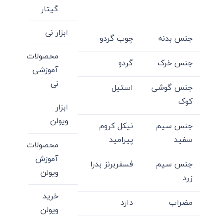
گیتار
ابزار نی
جنس بدنه
چوب گردو
محصولات
جنس خرک
گردو
آموزشی
نی
جنس گوشی
استیل
کوک
ابزار
ویولن
جنس سیم
نیکل کروم
سفید
پیرامید
محصولات
آموزش
جنس سیم
فسفربرنز بدرا
ویولن
زرد
خرید
مضراب
دارد
ویولن