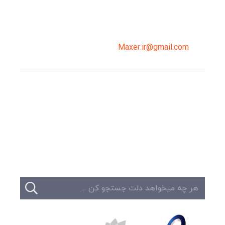
02191098099
0919-121-0008
Maxer.ir@gmail.com
وبلاگ
تبلیغات
تماس