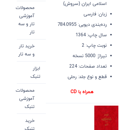
اسلامی ایران (سروش)
محصولات
زبان:
فارسی
آموزشی
تار و سه
رده‌بندی دیویی:
784.0955
تار
سال چاپ:
1364
نوبت چاپ:
2
خرید تار
و سه تار
تیراژ:
5000 نسخه
تعداد صفحات:
224
ابزار
تنبک
قطع و نوع جلد:
رحلی
محصولات
همراه با CD
آموزشی
تنبک
خرید
تنبک