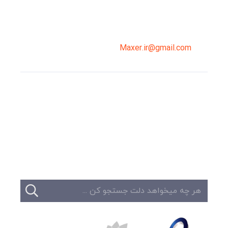
02191098099
0919-121-0008
Maxer.ir@gmail.com
وبلاگ
تبلیغات
تماس