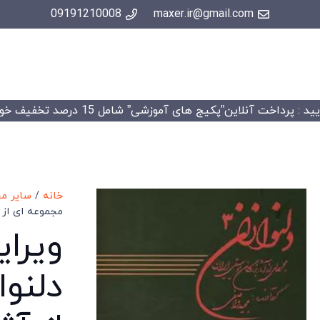
09191210008
maxer.ir@gmail.com
 : پرداخت آنلاین”پکیج های آموزشی” شامل 15 درصد تخفیف خواهد شد.
خانه
/
سایر م
مجموعه ای از 
ویرا