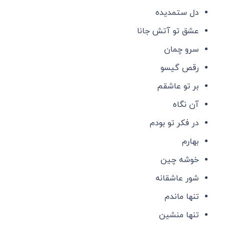
دل ستمدیده
عشق تو آتش جانا
سرو چمان
رقص گیسو
بر تو عاشقم
آن نگاه
در فکر تو بودم
بهارم
خوشه چین
شور عاشقانه
تنها ماندم
تنها منشین