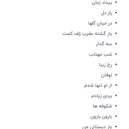
بیداد زمان
راز دل
در میان گلها
باز گشته عقرب زلف کجت
سه گدار
شب مهتاب
رخ زیبا
توفان
از تو تنها شدم
بردی زیادم
شکوفه ها
بارون بارون
یار دبستانی من