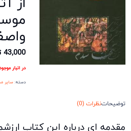
از آث
موسی
واصف
43,000
ت
در انبار موجو
دسته:
سایر م
توضیحات
نظرات (0)
مقدمه ای درباره این کتاب ارزشم