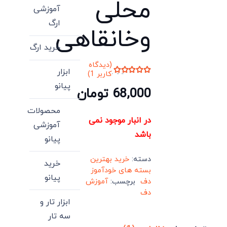
محلی
آموزشی
ارگ
وخانقاهی
خرید ارگ
(دیدگاه
ابزار
کاربر
1
)
امتیاز
5.00
از 5 امتیاز
پیانو
68,000
تومان
1
مشتری
محصولات
در انبار موجود نمی
آموزشی
باشد
پیانو
دسته:
خرید بهترین
خرید
بسته های خودآموز
پیانو
دف
برچسب:
آموزش
دف
ابزار تار و
سه تار