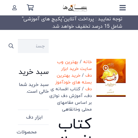
توجه نمایید : پرداخت آنلاین”پکیج های آموزشی”
شامل 15 درصد تخفیف خواهد شد.
جستجو
برای:
خانه
/
بهترین وب
سایت خرید ابزار
سبد خرید
دف
/
خرید بهترین
بسته های خودآموز
سبد خرید شما
دف
/ کتاب افسانه ی
خالی است.
دف، آموزش دف نوازی
بر اساس مقامهای
محلی وخانقاهی
ابزار دف
کتاب
محصولات