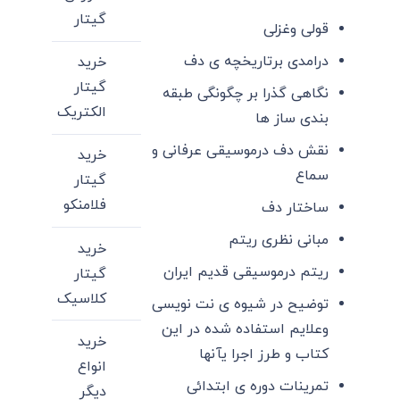
گیتار
قولی وغزلی
درامدی برتاریخچه ی دف
خرید
گیتار
نگاهی گذرا بر چگونگی طبقه
الکتریک
بندی ساز ها
نقش دف درموسیقی عرفانی و
خرید
سماع
گیتار
فلامنکو
ساختار دف
مبانی نظری ریتم
خرید
ریتم درموسیقی قدیم ایران
گیتار
کلاسیک
توضیح در شیوه ی نت نویسی
وعلایم استفاده شده در این
خرید
کتاب و طرز اجرا یآنها
انواع
تمرینات دوره ی ابتدائی
دیگر