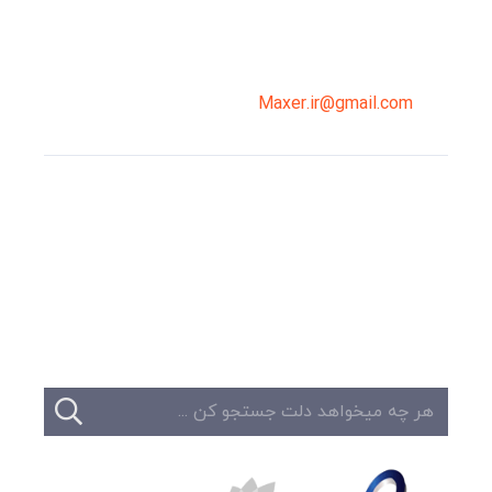
02191098099
0919-121-0008
Maxer.ir@gmail.com
وبلاگ
تبلیغات
تماس