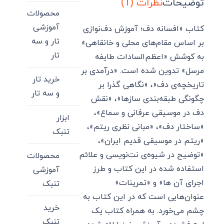
توضیحات
نظرات (1)
محصولات
آموزشی
کتاب «افسانه دف؛ آموزش دف‌نوازی
تار و سه
بر اساس مقام‌های محلی و خانقاهی»
تار
به کوشش «اعظم‌السادات طایفه
مرسل» تدوین شده است. «درآمدی بر
خرید تار
تاریخچه‌ی دف»، «نگاهی گذرا بر
و سه تار
چگونگی طبقه‌بندی سازها»، «نقش
دف در موسیقی عرفانی و سماع»،
ابزار
«ساختار دف»، «مبانی نظری ریتم»،
تنبک
«ریتم در موسیقی قدیم ایران»،
«توضیح در شیوه‌ی نت‌نویسی و علائم
محصولات
استفاده شده در این کتاب و طرز
آموزشی
اجرای آن ها» و «تمرینات»
تنبک
عنوان‌هایی است که در این کتاب به
خرید
چشم می‌خورد. به همراه کتاب یک
تنبک