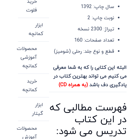
خرید
سال چاپ:
1392
فلوت
نوبت چاپ:
2
ابزار
تیراژ:
2300 نسخه
کمانچه
تعداد صفحات:
160
محصولات
قطع و نوع جلد:
رحلی (شومیز)
آموزشی
کمانچه
البته این کتابی را که به شما معرفی
می کنیم می تواند بهترین کتاب در
خرید
یادگیری دف باشد
(به همراه CD)
کمانچه
فهرست مطالبی که
ابزار
گیتار
در این کتاب
تدریس می شود:
محصولات
آموزش