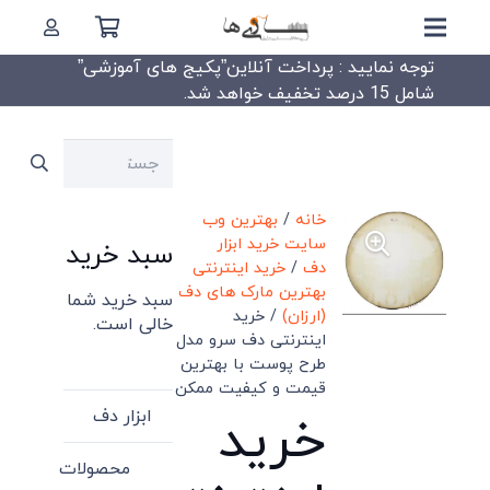
توجه نمایید : پرداخت آنلاین”پکیج های آموزشی”
شامل 15 درصد تخفیف خواهد شد.
جستجو
برای:
خانه
/
بهترین وب
سایت خرید ابزار
سبد خرید
دف
/
خرید اینترنتی
بهترین مارک های دف
سبد خرید شما
(ارزان)
/ خرید
خالی است.
اینترنتی دف سرو مدل
طرح پوست با بهترین
قیمت و کیفیت ممکن
ابزار دف
خرید
محصولات