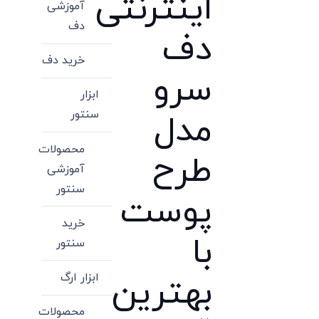
اینترنتی
آموزشی
دف
دف
خرید دف
سرو
ابزار
سنتور
مدل
محصولات
طرح
آموزشی
سنتور
پوست
خرید
با
سنتور
ابزار ارگ
بهترین
محصولات