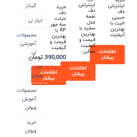
خرید
اینترنتی
گیتار
اینترنتی
خرید
دف
دف
دف
نغمه
حبیبی
خبات
ابزار نی
مدل
الیت با
سه مهر
سفید با
بهترین
RP با
بهترین
کیفیت
محصولات
بهترین
قیمت و
قیمت و
آموزشی
کیفیت
کیفیت
ممکن
اطلاعات
نی
390,000
تومان
بیشتر
ابزار
اطلاعات
اطلاعات
بیشتر
ویولن
بیشتر
محصولات
آموزش
ویولن
خرید
ویولن