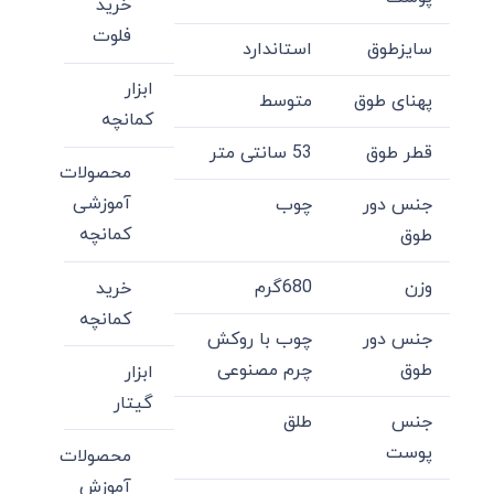
خرید
فلوت
سایزطوق
استاندارد
ابزار
پهنای طوق
متوسط
کمانچه
قطر طوق
53 سانتی متر
محصولات
آموزشی
جنس دور
چوب
کمانچه
طوق
وزن
680گرم
خرید
کمانچه
جنس دور
چوب با روکش
طوق
چرم مصنوعی
ابزار
گیتار
جنس
طلق
پوست
محصولات
آموزش