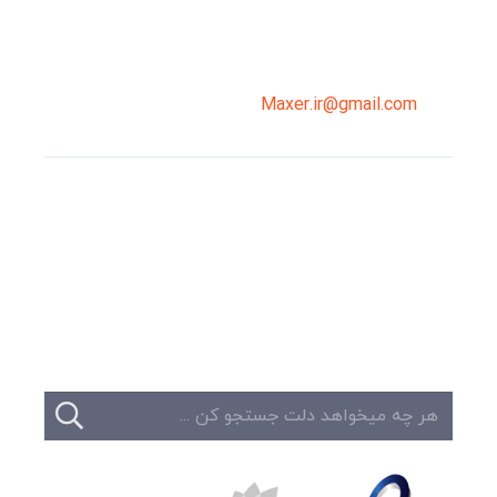
02191098099
0919-121-0008
Maxer.ir@gmail.com
وبلاگ
تبلیغات
تماس