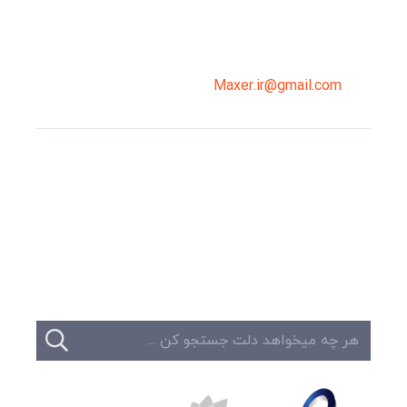
02191098099
0919-121-0008
Maxer.ir@gmail.com
وبلاگ
تبلیغات
تماس