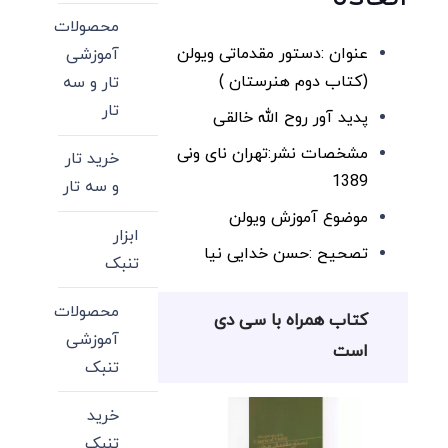
محصولات
عنوان :دستور مقدماتی ویولن
آموزشی
(کتاب دوم هنرستان )
تار و سه
تار
پدید آور روح الله خالقی
مشخصات نشر:تهران نای ونی
خرید تار
1389
و سه تار
موضوع آموزش ویولن
ابزار
تصحیح :حسن خدایی نیا
تنبک
محصولات
کتاب همراه با سی دی
آموزشی
است
تنبک
خرید
تنبک