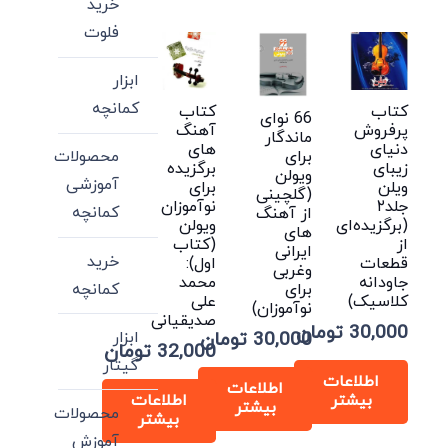
خرید
فلوت
ابزار
کمانچه
کتاب
کتاب
66 نوای
پرفروش
آهنگ
ماندگار
دنیای
های
برای
محصولات
زیبای
برگزیده
ویولن
آموزشی
ویلن
برای
(گلچینی
جلد۲
نوآموزان
کمانچه
از آهنگ
(برگزیده‌ای
ویولن
های
از
(کتاب
ایرانی
خرید
قطعات
اول):
وغربی
جاودانه
محمد
کمانچه
برای
کلاسیک)
علی
نوآموزان)
صدیقیانی
30,000
تومان
ابزار
30,000
تومان
32,000
تومان
گیتار
اطلاعات
اطلاعات
بیشتر
اطلاعات
بیشتر
محصولات
بیشتر
آموزش