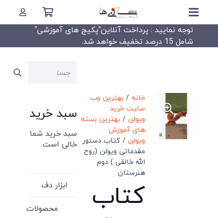
توجه نمایید : پرداخت آنلاین”پکیج های آموزشی”
شامل 15 درصد تخفیف خواهد شد.
جستجو
برای:
خانه
/
بهترین وب
سایت خرید
سبد خرید
ویولن
/
بهترین بسته
های آموزش
سبد خرید شما
ویولن
/ کتاب دستور
خالی است.
مقدماتی ویولن (روح
الله خالقی ) دوم
هنرستان
ابزار دف
کتاب
محصولات