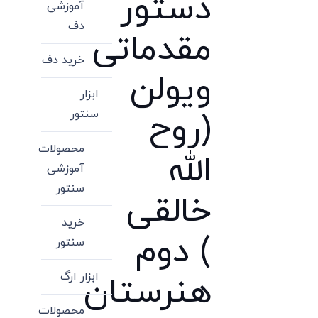
دستور
آموزشی
دف
مقدماتی
خرید دف
ویولن
ابزار
سنتور
(روح
محصولات
الله
آموزشی
سنتور
خالقی
خرید
) دوم
سنتور
ابزار ارگ
هنرستان
محصولات