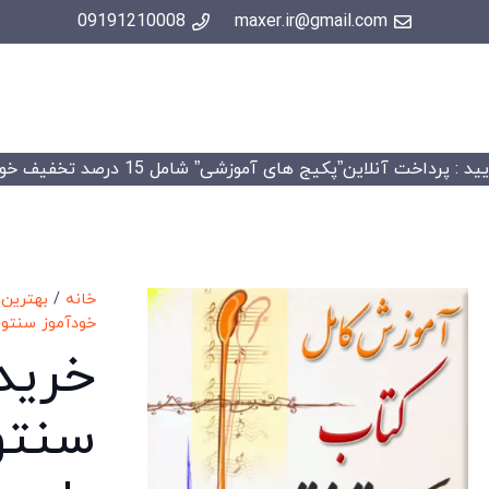
09191210008
maxer.ir@gmail.com
 : پرداخت آنلاین”پکیج های آموزشی” شامل 15 درصد تخفیف خواهد شد.
خانه
/
بهترین 
خودآموز سنتور
خرید
سنتور