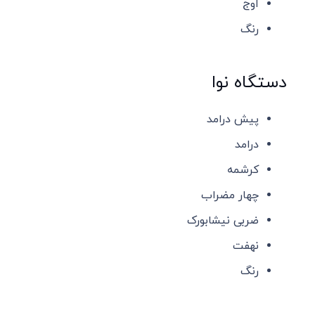
اوج
رنگ
دستگاه نوا
پیش درامد
درامد
کرشمه
چهار مضراب
ضربی نیشابورک
نهفت
رنگ