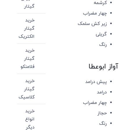
کرشمه
گیتار
چهار مضراب
خرید
زیر کش سلمک
گیتار
گریلی
الکتریک
رنگ
خرید
گیتار
آواز ابوعطا
فلامنکو
خرید
پیش درامد
گیتار
درامد
کلاسیک
چهار مضراب
خرید
حجاز
انواع
رنگ
دیگر