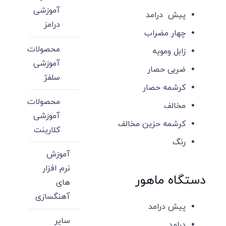
آموزشی
پیش درامد
درامز
چهار مضراب
محصولات
زابل ومویه
آموزشی
ضربی حصار
سلفژ
کرشمه حصار
محصولات
مخالف
آموزشی
کرشمه حزین مخالف
کلارینت
رنگ
آموزش
نرم افزار
دستگاه ماهور
های
آهنگسازی
پیش درامد
سایر
درامد