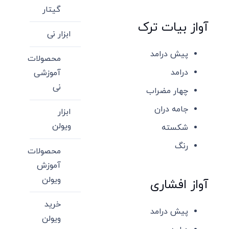
گیتار
آواز بیات ترک
ابزار نی
پیش درامد
محصولات
درامد
آموزشی
نی
چهار مضراب
جامه دران
ابزار
ویولن
شکسته
رنگ
محصولات
آموزش
ویولن
آواز افشاری
خرید
پیش درامد
ویولن