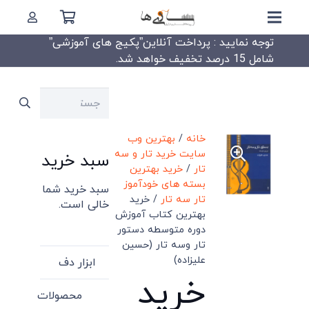
توجه نمایید : پرداخت آنلاین”پکیج های آموزشی”
شامل 15 درصد تخفیف خواهد شد.
جستجو
برای:
خانه
/
بهترین وب
سایت خرید تار و سه
سبد خرید
تار
/
خرید بهترین
بسته های خودآموز
سبد خرید شما
تار سه تار
/ خرید
خالی است.
بهترین کتاب آموزش
دوره متوسطه دستور
تار وسه تار (حسین
علیزاده)
ابزار دف
خرید
محصولات