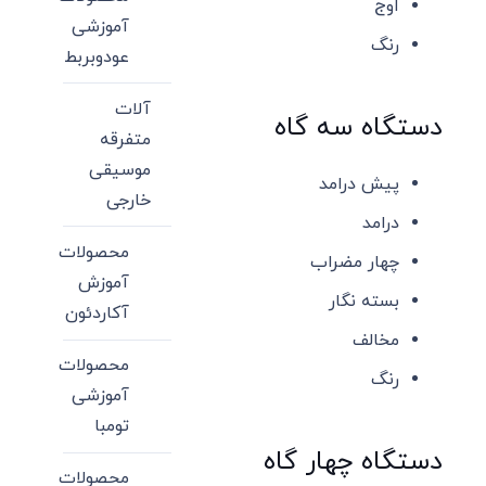
اوج
آموزشی
رنگ
عودوبربط
آلات
دستگاه سه گاه
متفرقه
موسیقی
پیش درامد
خارجی
درامد
محصولات
چهار مضراب
آموزش
بسته نگار
آکاردئون
مخالف
محصولات
رنگ
آموزشی
تومبا
دستگاه چهار گاه
محصولات