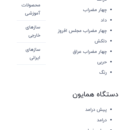
محصولات
چهار مضراب
آموزشی
داد
سازهای
چهار مضراب مجلس افروز
خارجی
دلکش
سازهای
چهار مضراب عراق
ایرانی
حربی
رنگ
دستگاه همایون
پیش درامد
درامد