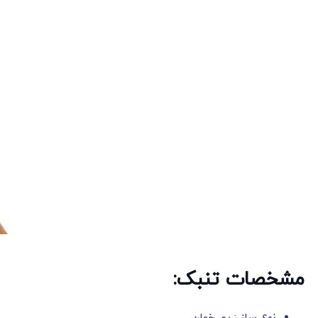
مشخصات تنبک:
نوع ساز : بم خوان