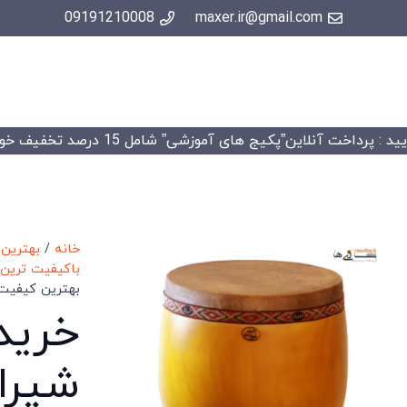
09191210008
maxer.ir@gmail.com
 : پرداخت آنلاین”پکیج های آموزشی” شامل 15 درصد تخفیف خواهد شد.
خانه
/
بهترین
باکیفیت ترین 
بهترین کیفیت
خرید
شیران