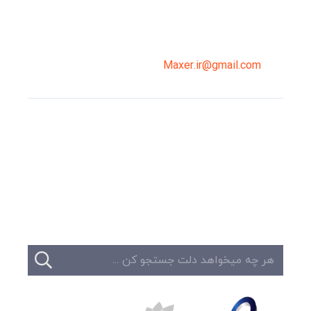
02191098099
0919-121-0008
Maxer.ir@gmail.com
وبلاگ
تبلیغات
تماس