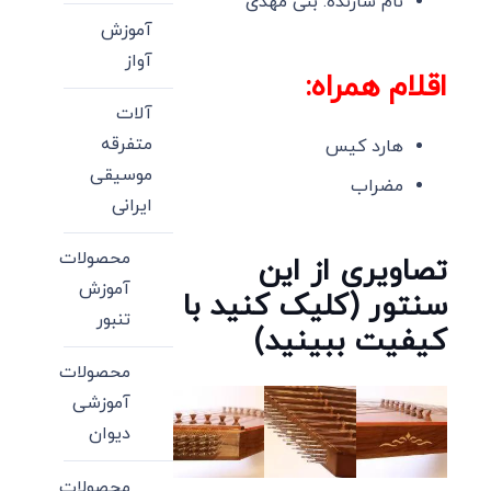
نام سازنده: بنی مهدی
آموزش
آواز
اقلام همراه:
آلات
متفرقه
هارد کیس
موسیقی
مضراب
ایرانی
محصولات
تصاویری از این
آموزش
سنتور (کلیک کنید با
تنبور
کیفیت ببینید)
محصولات
آموزشی
دیوان
محصولات