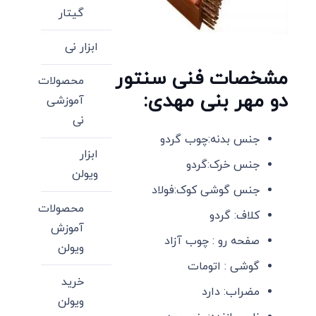
گیتار
ابزار نی
مشخصات فنی سنتور
محصولات
دو مهر بنی مهدی:
آموزشی
نی
جنس بدنه:چوب گردو
ابزار
جنس خرک:گردو
ویولن
جنس گوشی کوک:فولاد
محصولات
کلاف: گردو
آموزش
صفحه رو : چوب آزاد
ویولن
گوشی : اتومات
خرید
مضراب: دارد
ویولن