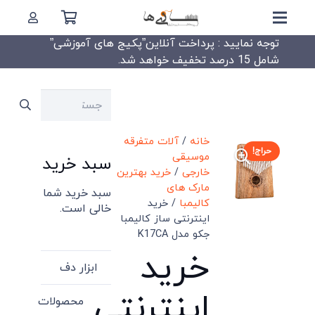
توجه نمایید : پرداخت آنلاین”پکیج های آموزشی”
شامل 15 درصد تخفیف خواهد شد.
جستجو
برای:
خانه
/
آلات متفرقه
حراج!
موسیقی
سبد خرید
خارجی
/
خرید بهترین
مارک های
سبد خرید شما
کالیمبا
/ خرید
خالی است.
اینترنتی ساز کالیمبا
جکو مدل K17CA
خرید
ابزار دف
اینترنتی
محصولات