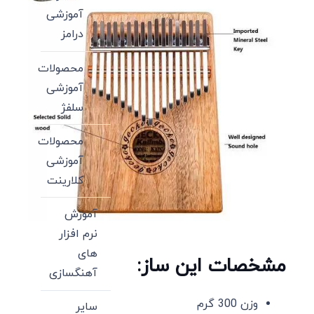
آموزشی
درامز
محصولات
آموزشی
سلفژ
محصولات
آموزشی
کلارینت
آموزش
نرم افزار
های
مشخصات این ساز:
آهنگسازی
وزن 300 گرم
سایر