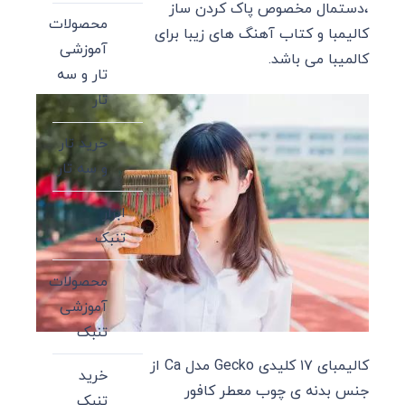
،دستمال مخصوص پاک کردن ساز
محصولات
کالیمبا و کتاب آهنگ های زیبا برای
آموزشی
کالمیبا می باشد.
تار و سه
تار
خرید تار
و سه تار
ابزار
تنبک
محصولات
آموزشی
تنبک
کالیمبای ۱۷ کلیدی Gecko مدل Ca از
خرید
جنس بدنه ی چوب معطر کافور
تنبک