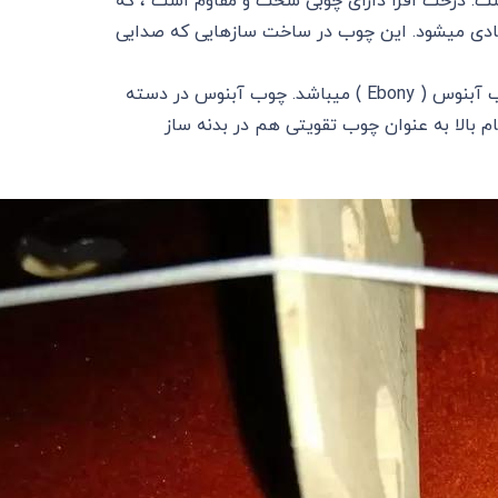
 ، خرک و صفحه پشتی ساز ، از چوب افرا (Maple ) است. درخت افرا دارای چوبی سخت و مقاوم است ، که
یادی میشود. این چوب در ساخت سازهایی که صدایی
جنس صفحه انگشت گذاری ، چانه گاه و گوشی های ساز ، از چوب آبنوس ( Ebony ) میباشد. چوب آبنوس در دسته
 بالا به عنوان چوب تقویتی هم در بدنه ساز