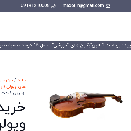
09191210008
maxer.ir@gmail.com
 : پرداخت آنلاین”پکیج های آموزشی” شامل 15 درصد تخفیف خواهد شد.
خانه
/
بهترین
های ویولن (ارز
بهترین قیمت
خرید 
ویول