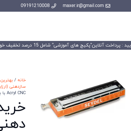
09191210008
maxer.ir@gmail.com
 : پرداخت آنلاین”پکیج های آموزشی” شامل 15 درصد تخفیف خواهد شد.
خانه
/
بهترین
سازدهنی (ارزان
Acryl CNC با بهترین قیمت ممکن
خرید 
دهنی