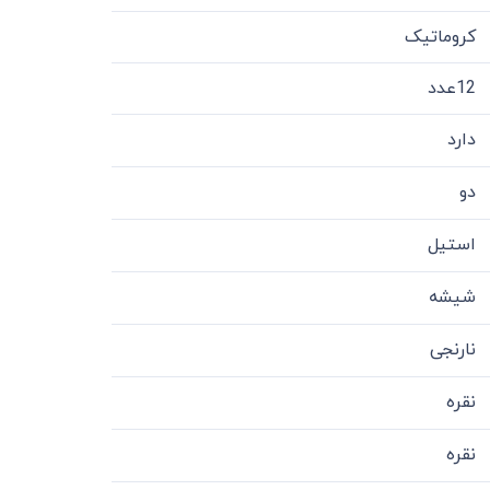
کروماتیک
12عدد
دارد
دو
استیل
شیشه
نارنجی
نقره
نقره