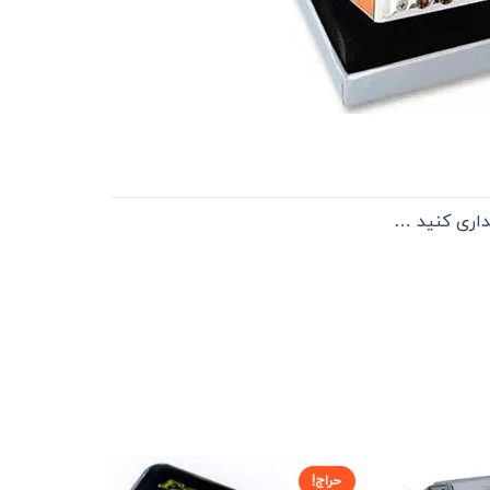
یداری کنید …
حراج!