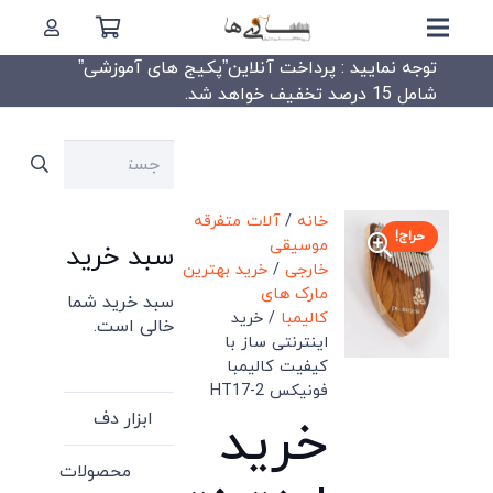
توجه نمایید : پرداخت آنلاین”پکیج های آموزشی”
شامل 15 درصد تخفیف خواهد شد.
جستجو
برای:
خانه
/
آلات متفرقه
حراج!
موسیقی
سبد خرید
خارجی
/
خرید بهترین
مارک های
سبد خرید شما
کالیمبا
/ خرید
خالی است.
اینترنتی ساز با
کیفیت کالیمبا
فونیکس HT17-2
ابزار دف
خرید
محصولات