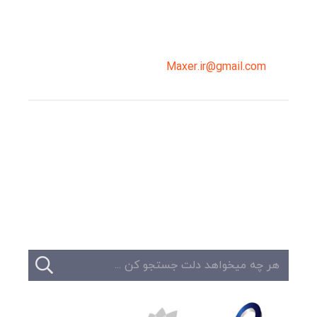
02191098099
0919-121-0008
Maxer.ir@gmail.com
وبلاگ
تبلیغات
تماس