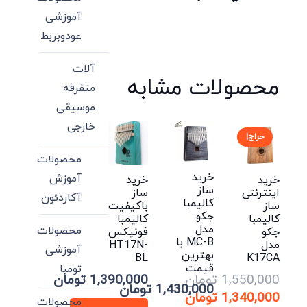
آموزشی
عودوبربط
آلات
محصولات مشابه
متفرقه
موسیقی
خارجی
حراج!
محصولات
خرید
آموزش
خرید
خرید
ساز
اینترنتی
ساز
آکاردئون
کالیمبا
ساز
باکیفیت
جکو
کالیمبا
کالیمبا
مدل
محصولات
جکو
فونیکس
MC-B با
مدل
HT17N-
آموزشی
بهترین
BL
K17CA
قیمت
تومبا
1,550,000
تومان
1,390,000
تومان
1,430,000
تومان
قیمت
1,340,000
تومان
محصولات