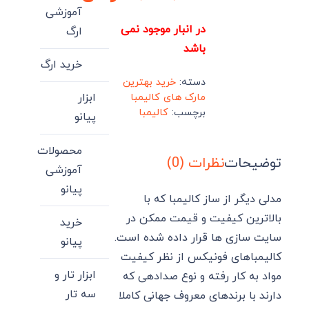
اصلی:
قیمت
آموزشی
فعلی:
1,350,000 تومان
در انبار موجود نمی
ارگ
بود.
1,300,000 تومان.
باشد
خرید ارگ
دسته:
خرید بهترین
مارک های کالیمبا
ابزار
برچسب:
کالیمبا
پیانو
محصولات
توضیحات
نظرات (0)
آموزشی
پیانو
مدلی دیگر از ساز کالیمبا که با
بالاترین کیفیت و قیمت ممکن در
خرید
سایت سازی ها قرار داده شده است.
پیانو
کالیمباهای فونیکس از نظر کیفیت
ابزار تار و
مواد به کار رفته و نوع صدادهی که
سه تار
دارند با برندهای معروف جهانی کاملا