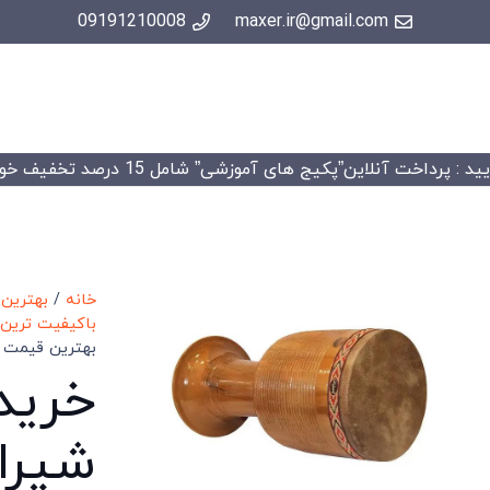
09191210008
maxer.ir@gmail.com
 : پرداخت آنلاین”پکیج های آموزشی” شامل 15 درصد تخفیف خواهد شد.
خانه
/
بهترین
باکیفیت ترین 
بهترین قیمت 
خرید
شیران