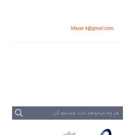
02191098099
0919-121-0008
Maxer.ir@gmail.com
وبلاگ
تبلیغات
تماس