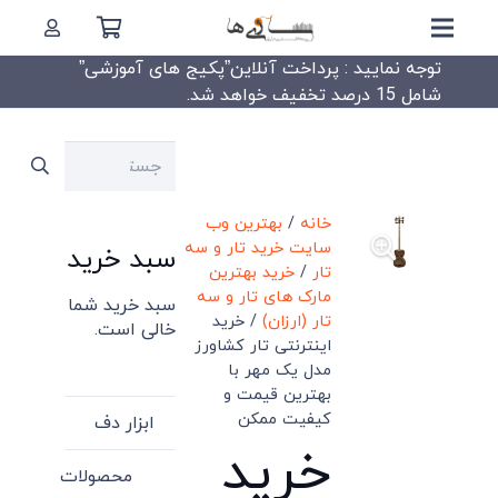
توجه نمایید : پرداخت آنلاین”پکیج های آموزشی”
شامل 15 درصد تخفیف خواهد شد.
جستجو
برای:
خانه
/
بهترین وب
سایت خرید تار و سه
سبد خرید
تار
/
خرید بهترین
مارک های تار و سه
سبد خرید شما
تار (ارزان)
/ خرید
خالی است.
اینترنتی تار کشاورز
مدل یک مهر با
بهترین قیمت و
کیفیت ممکن
ابزار دف
خرید
محصولات