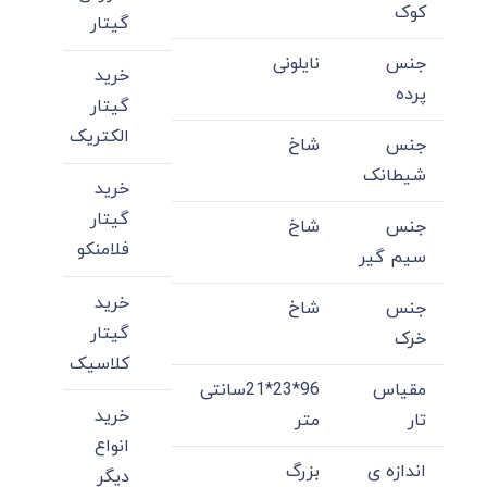
کوک
گیتار
جنس
نایلونی
خرید
پرده
گیتار
الکتریک
جنس
شاخ
شیطانک
خرید
گیتار
جنس
شاخ
فلامنکو
سیم گیر
خرید
جنس
شاخ
گیتار
خرک
کلاسیک
مقیاس
96*23*21سانتی
خرید
تار
متر
انواع
اندازه ی
بزرگ
دیگر