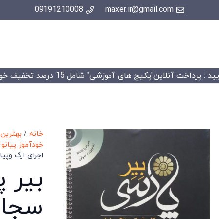
09191210008
maxer.ir@gmail.com
 : پرداخت آنلاین”پکیج های آموزشی” شامل 15 درصد تخفیف خواهد شد.
خانه
/
بهترین 
خودآموز پیانو
/
اجرای ارگ وپیان
بیر پ
سجاد