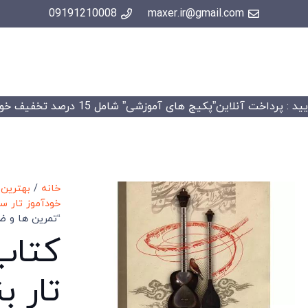
09191210008
maxer.ir@gmail.com
 : پرداخت آنلاین”پکیج های آموزشی” شامل 15 درصد تخفیف خواهد شد.
خانه
/
بهترین 
خودآموز تار سه
“تمرین ها و ض
کتاب 
تار ب