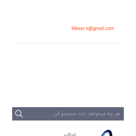
02191098099
0919-121-0008
Maxer.ir@gmail.com
وبلاگ
تبلیغات
تماس