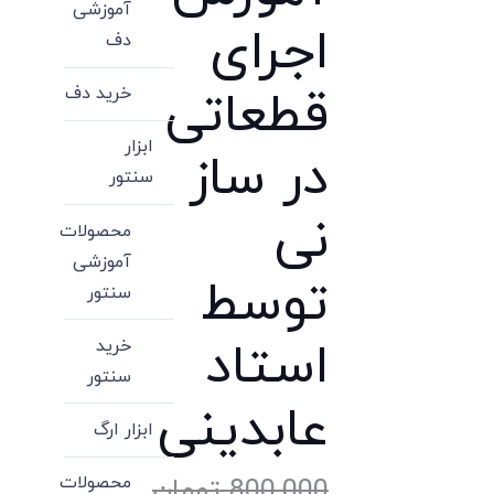
آموزشی
اجرای
دف
قطعاتی
خرید دف
ابزار
در ساز
سنتور
نی
محصولات
آموزشی
توسط
سنتور
استاد
خرید
سنتور
عابدینی
ابزار ارگ
محصولات
800,000
تومان