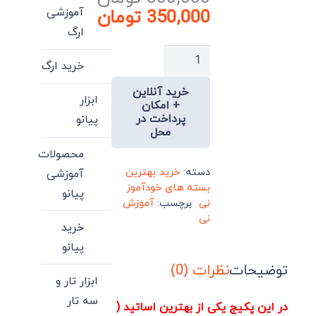
قیمت
آموزشی
350,000
تومان
اصلی:
قیمت
ارگ
فعلی:
800,000 تومان
پکیج
خرید ارگ
بود.
350,000 تومان.
آموزش
خرید آنلاین
اجرای
ابزار
+ امکان
قطعاتی
پرداخت در
پیانو
محل
در
ساز
محصولات
نی
دسته:
خرید بهترین
آموزشی
بسته های خودآموز
توسط
پیانو
نی
برچسب:
آموزش
استاد
نی
خرید
عابدینی
پیانو
عدد
توضیحات
نظرات (0)
ابزار تار و
سه تار
در این پکیج یکی از بهترین اساتید (