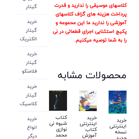
کلاسهای موسیقی را ندارید و قدرت
گیتار
پرداخت هزینه های گزاف کلاسهای
خرید
آموزشی را ندارید ما این محموعه و
گیتار
پکیج استثنایی اجرای قطعاتی در نی
الکتریک
را به شما توصیه میکنیم.
خرید
گیتار
فلامنکو
محصولات مشابه
خرید
گیتار
کلاسیک
کتاب
خرید
خرید
خرید
شیوه نی
اینترنتی
اینترنتی
انواع
نوازی
کتاب
نسخه
محمد
آموزش
دیگر
جدید