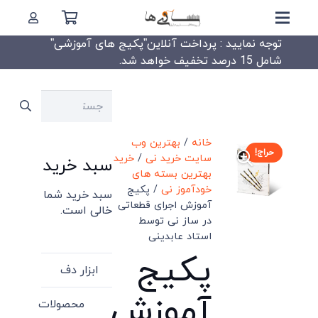
توجه نمایید : پرداخت آنلاین”پکیج های آموزشی”
شامل 15 درصد تخفیف خواهد شد.
جستجو
برای:
خانه
/
بهترین وب
حراج!
سایت خرید نی
/
خرید
سبد خرید
بهترین بسته های
خودآموز نی
/ پکیج
سبد خرید شما
آموزش اجرای قطعاتی
خالی است.
در ساز نی توسط
استاد عابدینی
پکیج
ابزار دف
آموزش
محصولات