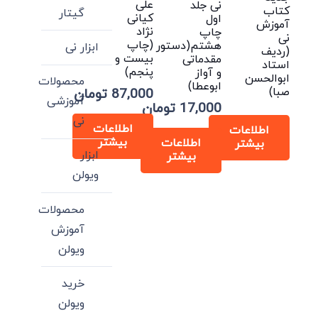
علی
نی جلد
کتاب
گیتار
کیانی
اول
آموزش
نژاد
چاپ
نی
(چاپ
هشتم(دستور
ابزار نی
(ردیف
بیست و
مقدماتی
استاد
پنجم)
و آواز
ابوالحسن
محصولات
ابوعطا)
صبا)
87,000
تومان
آموزشی
17,000
تومان
نی
اطلاعات
اطلاعات
بیشتر
اطلاعات
بیشتر
ابزار
بیشتر
ویولن
محصولات
آموزش
ویولن
خرید
ویولن