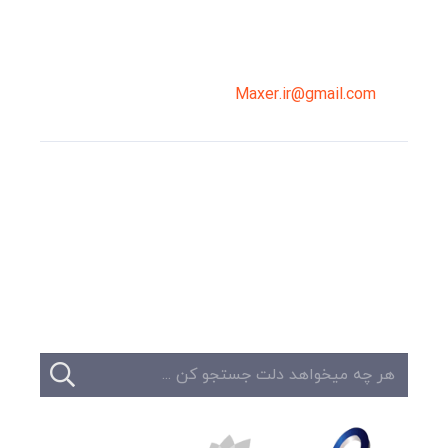
02191098099
0919-121-0008
Maxer.ir@gmail.com
وبلاگ
تبلیغات
تماس