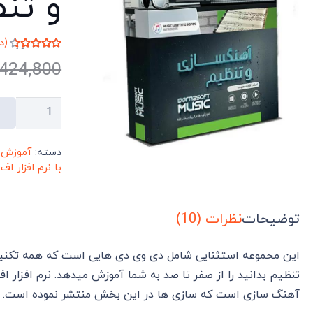
و تنظیم 
(د
امتیاز
4.40
از
424,800
10
مشتری
خرید
بهترین
بسته
دسته:
آموزش ن
آموزش
با نرم افزار اف
آهنگ
سازی
توضیحات
نظرات (10)
و
تنظیم
این محموعه استثنایی شامل دی وی دی هایی است که همه تکنیکه
با
تنظیم بدانید را از صفر تا صد به شما آموزش میدهد. نرم افزار اف
FL
آهنگ سازی است که سازی ها در این بخش منتشر نموده است.
Studio