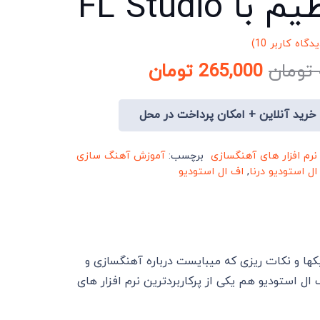
با FL Studio
یدگاه کاربر
10
)
 5 امتیاز
قیمت
قیمت
تومان
265,000
تومان
اصلی:
فعلی:
424,800 تومان
265,000 تومان.
خرید آنلاین + امکان پرداخت در محل
بود.
رم افزار های آهنگسازی
برچسب:
آموزش آهنگ سازی
 ال استودیو درنا
,
اف ال استودیو
ا و نکات ریزی که میبایست درباره آهنگسازی و
 ال استودیو هم یکی از پرکاربردترین نرم افزار های