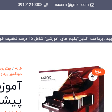
09191210008
maxer.ir@gmail.com
 : پرداخت آنلاین”پکیج های آموزشی” شامل 15 درصد تخفیف خواهد شد.
خانه
/
بهترین 
حراج!
خودآموز پیانو
/
آموز
پیشرف