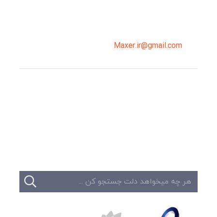
02191098099
0919-121-0008
Maxer.ir@gmail.com
وبلاگ
تبلیغات
تماس