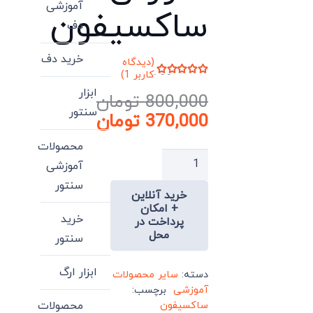
آموزشی
ساکسیفون
دف
خرید دف
(دیدگاه
کاربر
1
)
امتیاز
5.00
از 5 امتیاز
ابزار
800,000
تومان
1
مشتری
سنتور
قیمت
370,000
تومان
اصلی:
قیمت
محصولات
فعلی:
800,000 تومان
بهترین
آموزشی
بود.
370,000 تومان.
پکیج
سنتور
خرید آنلاین
آموزش
+ امکان
ساکسیفون
خرید
پرداخت در
محل
عدد
سنتور
ابزار ارگ
دسته:
سایر محصولات
آموزشی
برچسب:
محصولات
ساکسیفون