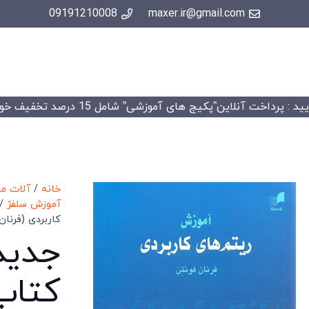
09191210008
maxer.ir@gmail.com
 : پرداخت آنلاین”پکیج های آموزشی” شامل 15 درصد تخفیف خواهد شد.
خانه
/
آلات م
آموزش سلفژ
/ 
کاربردی (فرنان
جدید
کتاب