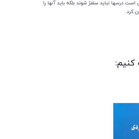
ست درسها نباید سلفژ شوند بلکه باید آنها را
 کرد.
 کنیم: