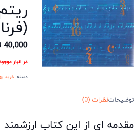
ریتم
(فرنا
40,000
ت
در انبار موجو
دسته:
خرید به
توضیحات
نظرات (0)
مقدمه ای از این کتاب ارزشمند