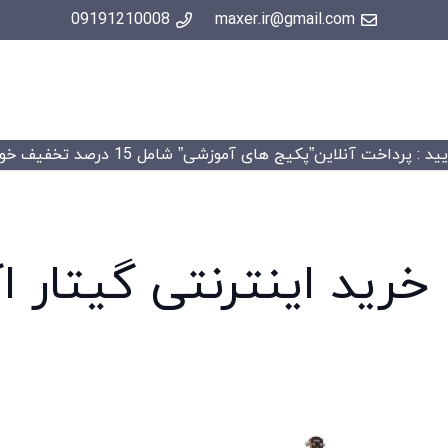
09191210008
maxer.ir@gmail.com
 : پرداخت آنلاین”پکیج های آموزشی” شامل 15 درصد تخفیف خواهد شد.
خرید اینترنتی گیتار 