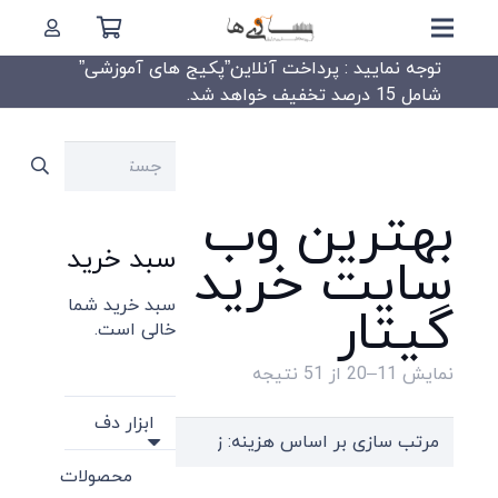
توجه نمایید : پرداخت آنلاین”پکیج های آموزشی”
شامل 15 درصد تخفیف خواهد شد.
جستجو
برای:
بهترین وب
سبد خرید
سایت خرید
سبد خرید شما
گیتار
خالی است.
Sorted
نمایش 11–20 از 51 نتیجه
by
ابزار دف
price:
high
محصولات