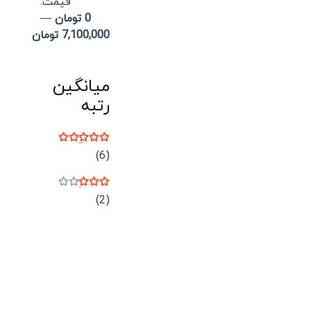
قيمت:
0 تومان
—
7,100,000 تومان
میانگین
رتبه
نمره
5
از 5
(6)
نمره
3
از 5
(2)