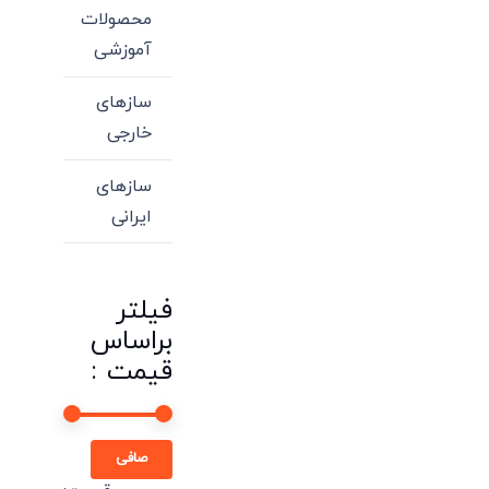
محصولات
آموزشی
سازهای
خارجی
سازهای
ایرانی
فیلتر
براساس
قیمت :
حداقل
حداكثر
صافی
قیمت
قيمت