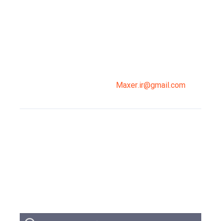
میدان انقلاب، جنب سینما مرکزی، ساختمان
سپاهان، طبقه دوم، واحد 3
02191098099
0919-121-0008
Maxer.ir@gmail.com
وبلاگ
تبلیغات
تماس