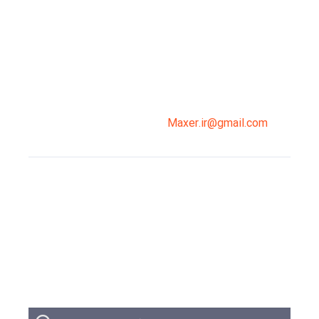
میدان انقلاب، جنب سینما مرکزی، ساختمان
سپاهان، طبقه دوم، واحد 3
02191098099
0919-121-0008
Maxer.ir@gmail.com
وبلاگ
تبلیغات
تماس