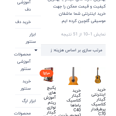
آموزشی
کیفیت و قیمت ممکن را جهت
دف
خرید اینترنتی شما عاشقان
موسیقی گلچین کرده ایم.
خرید دف
Sorted
ابزار
نمایش 1–10 از 51 نتیجه
by
سنتور
price:
محصولات
high
آموزشی
to
سنتور
low
حراج!
خرید
پکیج
سنتور
خرید
خرید
های
اینترنتی
گیتار
آموزش
گیتار
کلاسیک
ابزار ارگ
ریتم
کلاسیک
یاماها
نوازی
پرطرفدار
C40
گیتار
محصولات
C70
(محبوب‌ترین