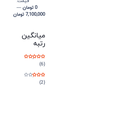
قيمت:
0 تومان
—
7,100,000 تومان
میانگین
رتبه
نمره
5
از 5
(6)
نمره
3
از 5
(2)