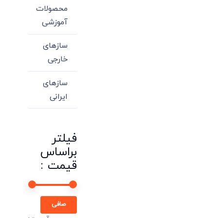
محصولات
آموزشی
سازهای
خارجی
سازهای
ایرانی
فیلتر
براساس
قیمت :
حداقل
حداكثر
صافی
قیمت
قيمت