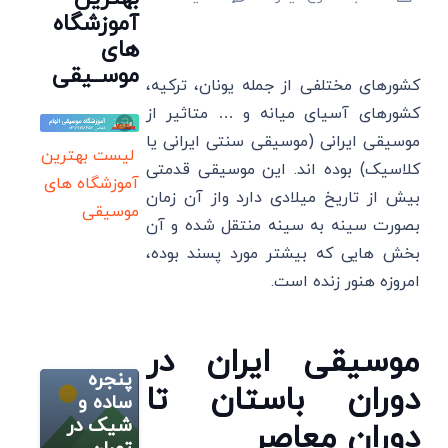
آموزشگاه
های
موســیقی
کشورهای مختلفی از جمله یونان، ترکیه،
کشورهای آسیای میانه و … متاثیر از
موسیقی ایرانی (موسیقی سنتی ایرانی یا
لیست بهترین
کلاسیک) بوده اند. این موسیقی قدمتی
آموزشگاه های
بیش از تاریخ میلادی دارد واز آن زمان
موسیقی
بصورت سینه به سینه منتقل شده و آن
بخش هایی که بیشتر مورد پسند بوده،
مطالب متنوع
امروزه هنور زنده است.
دیگر
نصب ارزان‌
ترین
موسیقی ایران در
حفاظ
پنجره
آموزش سلفژ
دوران باستان تا
به زبان ساده
ساده و
پرده های
شیک در
دوران معاصر
مطالب متنوع