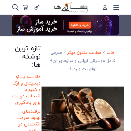
تازه ترین
خانه
>
مطالب متنوع دیگر
>
معرفی
نوشته
کامل موسیقی ایرانی و سازهای آن+
ها:
انواع نت و ردیف
مقایسه پیانو
دیجیتال و ارگ
و کیبورد:
انتخاب درست
برای یادگیری
ترفندهای
بهبود سرعت
انگشتان در
پیانو+