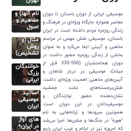
موسیقی
تهران
دیگر
ایرانی (و
دستگاه
نام آنها) و
موسیقی ایرانی از دوران باستان تا دوران
مطالب
های
مفاهیم و
آموزشی آواز
معاصر همواره جایگاه ویژه‌ای در فرهنگ و
خوانی
موسیقی
اصول
زندگی روزمره مردم داشته است. در ایران
آموزش 10
ایرانی با
باستان، موسیقی نقش مهمی در مراسم
تا از
مثال (و
معروف
روش
مذهبی و آیینی ایفا می‌کرد و به عنوان
ترین ردیف
تشخیص)
مطالب متنوع
بخشی از زندگی روزمره حضور داشت. در
دیگر
های آوازی
دوران هخامنشیان (550-330 قبل از
15 تا از
خوانندگان
میلاد)، موسیقی در دربار شاهان و
بزرگ ترین
بزرگ
و معروف
ایرانی
آیین‌های مذهبی اهمیت ویژه‌ای داشت.
مطالب متنوع
دیگر
ترین
نقش‌برجسته‌های تخت جمشید
معرفی 4
اساتید
نشان‌دهنده حضور نوازندگان و
تا از
موسیقی
موسیقیدانان در این دوران است.
بهترین
ایران
آموزشگاه
همچنین سرودها و ترانه‌هایی به نام
های آواز
“هوره” در جنگ‌ها و جشن‌ها اجرا می‌شد
در ایران+
که امروزه نیز در ایلام و غرب ایران رایج