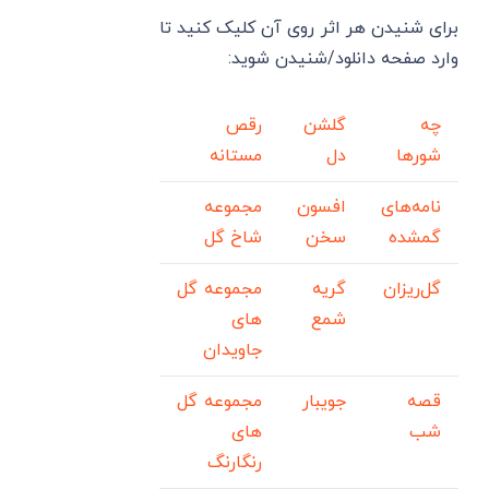
برای شنیدن هر اثر روی آن کلیک کنید تا
وارد صفحه دانلود/شنیدن شوید:
چه
گلشن
رقص
شورها
دل
مستانه
نامه‌های
افسون
مجموعه
گمشده
سخن
شاخ گل
گل‌ریزان
گریه
مجموعه گل
شمع
های
جاویدان
قصه
جویبار
مجموعه گل
شب
های
رنگارنگ