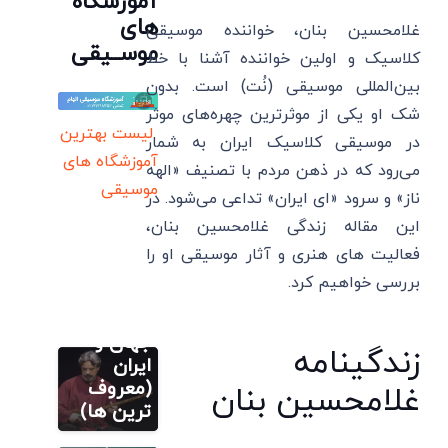
آموزشگاه
های
غلامحسین بنان، خواننده موسیقی
موســیقی
کلاسیک و اولین خواننده آشنا با خط
بین‌المللی موسیقی (نُت) است. بدون
شک او یکی از موثرترین چهره‌های موثر
لیست بهترین
در موسیقی کلاسیک ایران به شمار
آموزشگاه های
می‌رود که در ذهن مردم با تصنیف «الهه
موسیقی
ناز» و سرود «ای ایران» تداعی می‌شود. در
این مقاله زندگی غلامحسین بنان،
فعالیت های هنری و آثار موسیقی او را
آموزش اصولی
تار
بررسی خواهیم کرد.
20 بهترین
نوازنده تار
جهان و
آموزش اصولی
زندگینامه
تار
ایران
20 بهترین
(معروف
غلامحسین بنان
سایر
نوازنده تار
ترین ها)
ملک موسو
خانم در