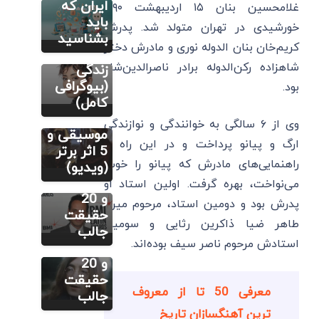
کیست؟
ایران که
غلامحسین بنان ۱۵ اردیبهشت ۱۲۹۰
آثار برتر و
باید
مطالب متنوع
خورشیدی در تهران متولد شد. پدرش
دیگر
10 نکته
بشناسید
کریم‌خان بنان الدوله نوری و مادرش دختر
فردریک
جالب
شاهزاده رکن‌الدوله برادر ناصرالدین‌شاه
شوپن
زندگی
کیست؟
(بیوگرافی
بود.
سایر
زندگینامه،
کامل)
مارک
شناخت
وی از ۶ سالگی به خوانندگی و نوازندگی
آنتونی:
موسیقی و
ارگ و پیانو پرداخت و در این راه از
زندگینامه،
5 اثر برتر
راهنمایی‌های مادرش که پیانو را خوب
بهترین
(ویدیو)
سایر
آهنگ ها
می‌نواخت، بهره گرفت. اولین استاد او
جان لنون:
و 20
پدرش بود و دومین استاد، مرحوم میرزا
زندگینامه،
حقیقت
طاهر ضیا ذاکرین رثایی و سومین
بهترین
جالب
استادش مرحوم ناصر سیف بوده‌اند.
آهنگ ها
و 20
حقیقت
معرفی 50 تا از معروف
جالب
ترین آهنگسازان تاریخ