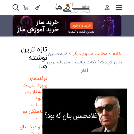
تازه ترین
خانه
>
مطالب متنوع دیگر
>
غلامحسین
نوشته
بنان کیست؟ نکات جالب و معروف ترین
ها:
آثار
ترفندهای
بهبود سرعت
انگشتان در
پیانو+
تمرینات
هماهنگی دو
دست
پیانو دیجیتال
چیست؟