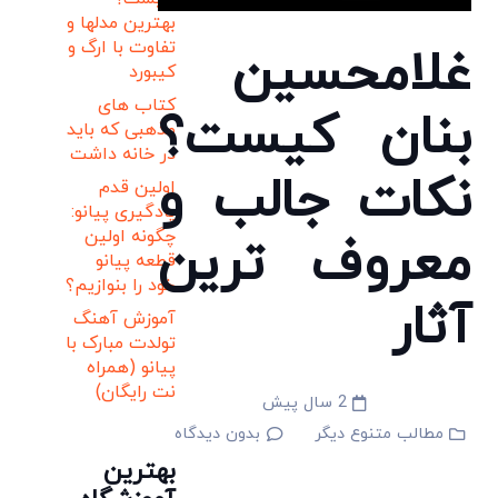
بهترین مدلها و
تفاوت با ارگ و
غلامحسین
کیبورد
کتاب های
بنان کیست؟
مذهبی که باید
در خانه داشت
نکات جالب و
اولین قدم
یادگیری پیانو:
چگونه اولین
معروف ترین
قطعه پیانو
خود را بنوازیم؟
آثار
آموزش آهنگ
تولدت مبارک با
پیانو (همراه
نت رایگان)
2 سال پیش
مطالب متنوع دیگر
بدون دیدگاه
بهترین