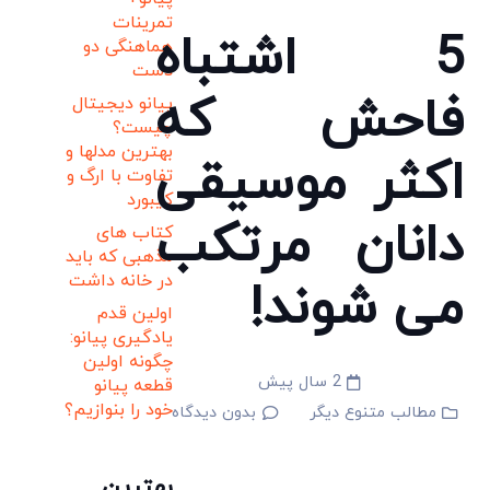
تمرینات
5 اشتباه
هماهنگی دو
دست
فاحش که
پیانو دیجیتال
چیست؟
بهترین مدلها و
اکثر موسیقی
تفاوت با ارگ و
کیبورد
دانان مرتکب
کتاب های
مذهبی که باید
در خانه داشت
می شوند!
اولین قدم
یادگیری پیانو:
چگونه اولین
2 سال پیش
قطعه پیانو
خود را بنوازیم؟
مطالب متنوع دیگر
بدون دیدگاه
بهترین