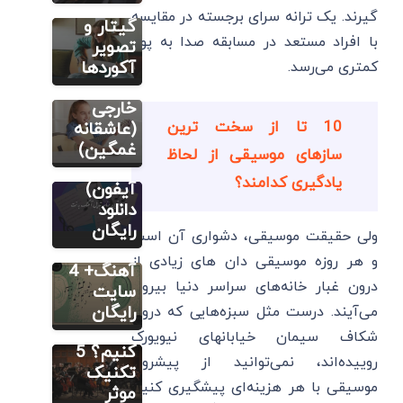
آکورد
آکورد های
گیرند. یک ترانه سرای برجسته در مقایسه
سایت آموزش
آهنگ
گیتار و
آهنگسازی و
تنظیم
با افراد مستعد در مسابقه صدا به پول
های
تصویر
4 بهترین
معروف
آکوردها
کمتری می‌رسد.
برنامه
ایرانی و
تبدیل
خارجی
آهنگ به
10 تا از سخت ترین
(عاشقانه
سایت آموزش
نت
غمگین)
آهنگسازی و
سازهای موسیقی از لحاظ
تنظیم
(اندروید و
یادگیری کدامند؟
4 بهترین
آیفون)
برنامه
دانلود
تشخیص
رایگان
مطالب متنوع
ولی حقیقت موسیقی، دشواری آن است
دیگر
گام
و هر روزه موسیقی دان های زیادی از
چگونه یک
آهنگ+ 4
درون غبار خانه‌های سراسر دنیا بیرون
قطعه
سایت
موسیقی
رایگان
می‌آیند. درست مثل سبزه‌هایی که درون
را حفظ
شکاف سیمان خیابانهای نیویورک
کنیم؟ 5
روییده‌اند، نمی‌توانید از پیشروی
تکنیک
موسیقی با هر هزینه‌ای پیشگیری کنید.
موثر