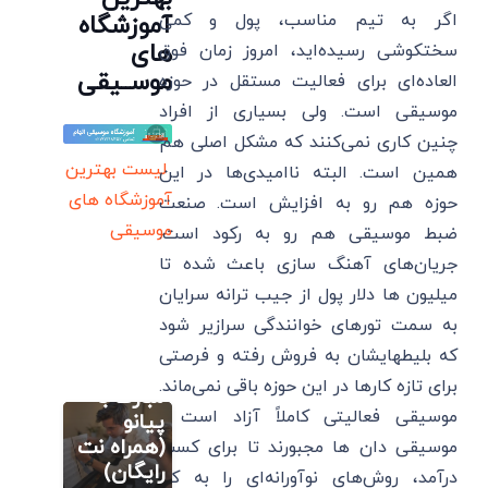
اگر به تیم مناسب، پول و کمی
آموزشگاه
های
سختکوشی رسیده‌اید، امروز زمان فوق
موســیقی
العاده‌ای برای فعالیت مستقل در حوزه
موسیقی است. ولی بسیاری از افراد
چنین کاری نمی‌کنند که مشکل اصلی هم
لیست بهترین
همین است. البته ناامیدی‌ها در این
آموزشگاه های
حوزه هم رو به افزایش است. صنعت
موسیقی
ضبط موسیقی هم رو به رکود است.
جریان‌های آهنگ سازی باعث شده تا
آموزش نت
های پیانو
میلیون ها دلار پول از جیب ترانه سرایان
آموزش
به سمت تورهای خوانندگی سرازیر شود
آهنگ
آموزش
که بلیطهایشان به فروش رفته و فرصتی
تصویری گیتار
تولدت
برای تازه کارها در این حوزه باقی نمی‌ماند.
آکورد
مبارک با
موسیقی فعالیتی کاملاً آزاد است و
گیری
پیانو
سایت آموزش
گیتار:
(همراه نت
موسیقی دان ها مجبورند تا برای کسب
آهنگسازی و
تنظیم
جدول
رایگان)
درآمد، روش‌های نوآورانه‌ای را به کار