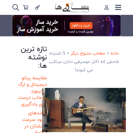
تازه ترین
خانه
>
مطالب متنوع دیگر
>
5 اشتباه
نوشته
فاحش که اکثر موسیقی دانان مرتکب
ها:
می شوند!
مقایسه پیانو
دیجیتال و ارگ
و کیبورد:
انتخاب درست
برای یادگیری
ترفندهای
بهبود سرعت
انگشتان در
پیانو+