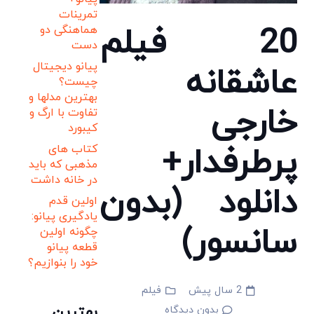
تمرینات
20 فیلم
هماهنگی دو
دست
پیانو دیجیتال
عاشقانه
چیست؟
بهترین مدلها و
خارجی
تفاوت با ارگ و
کیبورد
پرطرفدار+
کتاب های
مذهبی که باید
در خانه داشت
دانلود (بدون
اولین قدم
یادگیری پیانو:
سانسور)
چگونه اولین
قطعه پیانو
خود را بنوازیم؟
2 سال پیش
فیلم
بهترین
بدون دیدگاه