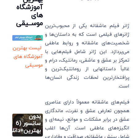
آموزشگاه
های
موســیقی
ژانر فیلم عاشقانه یکی از محبوب‌ترین
ژانرهای فیلمی است که به داستان‌ها و
شخصیت‌های عاشقانه و روابط عاطفی
لیست بهترین
می‌پردازد. این ژانر شامل فیلم‌هایی با
آموزشگاه های
تمرکز بر عشق و عاشقی، رمانتیک، درام و
موسیقی
غالباً داستانهایی از رومانتیک‌ترین و
پرافتخارترین لحظات زندگی انسان‌ها
است.
فیلم
فیلم های
تاریخی
فیلم‌های عاشقانه معمولاً دارای عناصری
یونانی
همچون تعارض عشق و نفرت، ماندگاری
بدون
عشق در برابر مشکلات و موانع، نیمه‌ای و
فیلم
سانسور (6
انگیزه‌های عاطفی است. آن‌ها اغلب
فیلم های
بهترین+دانلود)
تاریخی
شامل بینش عاشقانه، صداقت و وفاداری،