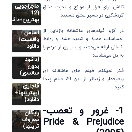
فیلم
ماجراجویی
تلاش برای فرار از موانع و قدرت عشق
12 بهترین
(12
گردشگری در مسیر عشق هستند.
فیلم
بهترین+دانلود)
فیلم
تاریخی بر
در کل، فیلم‌های عاشقانه بازتابی از
14 فیلم
اساس
سینمایی
احساسات عمیق و شدید عشق و روابط
واقعیت+
اکشن
دانلود
انسانی ارائه می‌دهند و بسیاری از مردم را
فیلم
رزمی خفن
به دل می‌نشانند.
8 فیلم و
(دانلود
فیلم
سریال
بدون
فکر نمیکنم فیلم های عاشقانه ای
6 فیلم
تاریخی
سانسور)
تاریخی
ایرانی
پرطرفدار و زیباتر از این 20 فیلم پیدا
ایرانی
قاجاری
کنید.
ساخت
(بهترینها+
خارج
دانلود)
(دانلود
1- غرور و تعصب-
رایگان
Pride & Prejudice
معروف
ترینها)