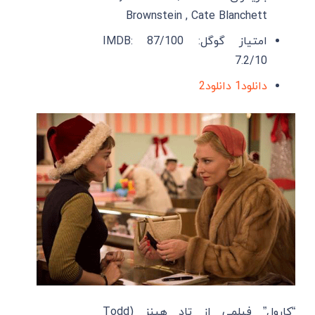
Brownstein , Cate Blanchett
امتیاز گوگل: 87/100 IMDB:
7.2/10
دانلود1
دانلود2
“کارول” فیلمی از تاد هینز (Todd