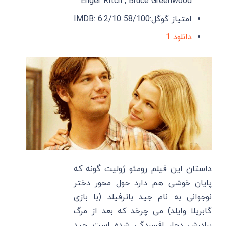
Enger Ritch , Bruce Greenwood
امتیاز گوگل:58/100 IMDB: 6.2/10
دانلود 1
داستان این فیلم رومئو ژولیت گونه که
پایان خوشی هم دارد حول محور دختر
نوجوانی به نام جید باترفیلد (با بازی
گابریلا وایلد) می چرخد که بعد از مرگ
برادرش دچار افسردگی شده است. جید