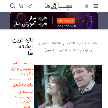
تازه ترین
خانه
>
فیلم
>
20 فیلم عاشقانه خارجی
نوشته
پرطرفدار+ دانلود (بدون سانسور)
ها:
مقایسه پیانو
دیجیتال و ارگ
و کیبورد:
انتخاب درست
برای یادگیری
ترفندهای
بهبود سرعت
انگشتان در
پیانو+