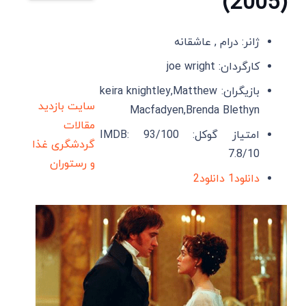
(2005)
ژانر: درام , عاشقانه
کارگردان: joe wright
بازیگران: keira knightley,Matthew
سایت بازدید
Macfadyen,Brenda Blethyn
مقالات
امتیاز گوکل: 93/100 IMDB:
گردشگری
غذا
7.8/10
و رستوران
دانلود1
دانلود2