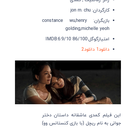
ژانر: رمانتیک , کمدی
کارگردان: jon m. chu
بازیگران: constance wu,henry
golding,michelle yeoh
امتیازگوگل:86/100 IMDB:6.9/10
دانلود1
دانلود2
این فیلم کمدی عاشقانه داستان دختر
جوانی به نام ریچل (با بازی کنستانس وو)