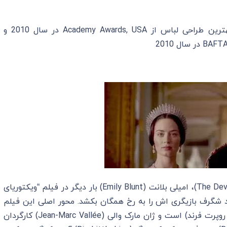
دریافت جایزه ی اسکار بهترین طراحی لباس از Academy Awards, USA در سال 2010 و
بعد از فیلم “شیطان پرادا می پوشد” (The Devil Wears Prada)، امیلی بلانت (Emily Blunt) بار دیگر در فیلم “ویکتوریای
 شگرف بازیگری اش را به رخ همگان بکشد. محور اصلی این فیلم
داستان عاشقانه بین ملکه و شاهزاده آلبرت (با بازی روپرت فرند) است و ژان مارک والی (Jean-Marc Vallée) کارگردان