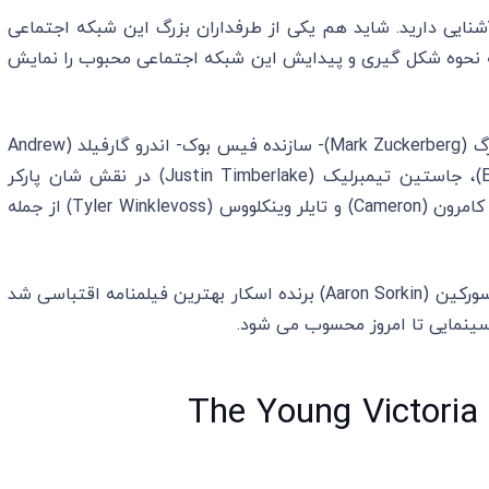
ایی دارید. شاید هم یکی از طرفداران بزرگ این شبکه اجتماعی
ه نحوه شکل گیری و پیدایش این شبکه اجتماعی محبوب را نمایش
جسی آیزنبرگ (Jesse Eisenberg) در نقش مارک زاکربرگ (Mark Zuckerberg)- سازنده فیس بوک- اندرو گارفیلد (Andrew
Garfield) در نقش ادواردو ساورین (Eduardo Saverin)، جاستین تیمبرلیک (Justin Timberlake) در نقش شان پارکر
(Sean Parker)، آرمی همر (Armie Hammer) در نقش کامرون (Cameron) و تایلر وینکلووس (Tyler Winklevoss) از جمله
فیلمنامه برجسته فیلم “شبکه اجتماعی” نوشته آرون سورکین (Aaron Sorkin) برنده اسکار بهترین فیلمنامه اقتباسی شد
ینمایی تا امروز محسوب می شود.