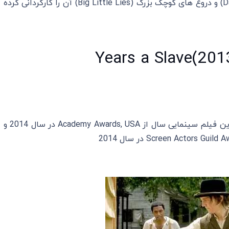
فیلم های باشگاه خریداران دالاس (Dallas Buyers Club) و دروغ‌ های کوچک بزرگ (Big Little Lies) آن را کارگردانی کرده
دریافت جایزه ی اسکار بهترین فیلم سینمایی سال از Academy Awards, USA در سال 2014 و