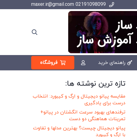
02191098099 maxer.ir@gmail.com
فروشگاه
راهنمای خرید
تازه ترین نوشته ها:
مقایسه پیانو دیجیتال و ارگ و کیبورد: انتخاب
درست برای یادگیری
ترفندهای بهبود سرعت انگشتان در پیانو+
تمرینات هماهنگی دو دست
پیانو دیجیتال چیست؟ بهترین مدلها و تفاوت
با ارگ و کیبورد