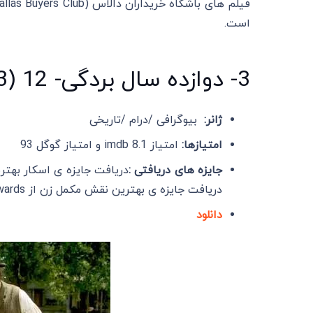
است.
3- دوازده سال بردگی- 12 Years a Slave(2013)
ژانر:
بیوگرافی /درام /تاریخی
امتیازها:
امتیاز imdb 8.1 و امتیاز گوگل 93
جایزه های دریافتی :
دریافت جایزه ی بهترین نقش مکمل زن از Screen Actors Guild Awards در سال 2014
دانلود