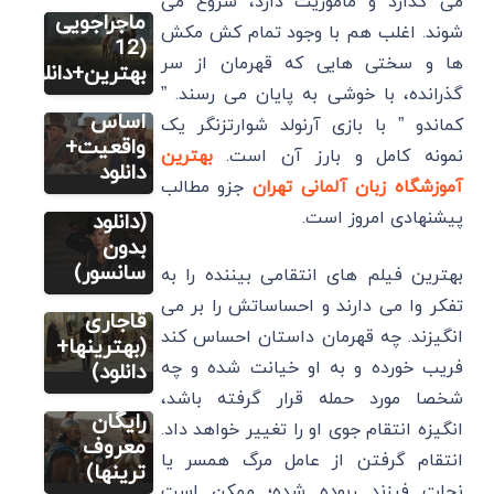
می گذارد و مأموریت دارد، شروع می
فیلم
ماجراجویی
‌شوند. اغلب هم با وجود تمام کش مکش
12 بهترین
(12
ها و سختی هایی که قهرمان از سر
فیلم
بهترین+دانلود)
فیلم
گذرانده، با خوشی به پایان می ‌رسند. ”
تاریخی بر
14 فیلم
اساس
کماندو ” با بازی آرنولد شوارتزنگر یک
سینمایی
واقعیت+
نمونه کامل و بارز آن است.
بهترین
اکشن
دانلود
آموزشگاه زبان آلمانی تهران
جزو مطالب
فیلم
رزمی خفن
پیشنهادی امروز است.
8 فیلم و
(دانلود
فیلم
سریال
بدون
6 فیلم
تاریخی
سانسور)
بهترین فیلم های انتقامی بیننده را به
تاریخی
ایرانی
تفکر وا می دارند و احساساتش را بر می
ایرانی
قاجاری
انگیزند. چه قهرمان داستان احساس کند
ساخت
(بهترینها+
فریب خورده و به او خیانت شده و چه
خارج
دانلود)
(دانلود
شخصا مورد حمله قرار گرفته باشد،
رایگان
انگیزه انتقام جوی او را تغییر خواهد داد.
معروف
انتقام گرفتن از عامل مرگ همسر یا
ترینها)
نجات فرزند ربوده شده؛ ممکن است