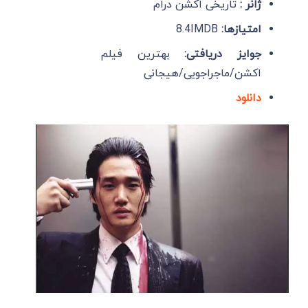
ژانر :
تاریخی اکشن درام
امتیازها:
8.4IMDB
جوایز دریافتی:
بهترین فیلم
اکشن/ماجراجویی/هیجانی
دانلود