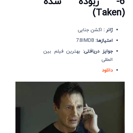
6- ربوده شده
(Taken)
ژانر :
اکشن جنایی
امتیازها:
7.8IMDB
جوایز دریافتی:
بهترین فیلم بین
المللی
دانلود