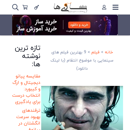
تازه ترین
خانه
>
فیلم
>
9 بهترین فیلم های
نوشته
سینمایی با موضوع انتقام (با لینک
ها:
دانلود)
مقایسه پیانو
دیجیتال و ارگ
و کیبورد:
انتخاب درست
برای یادگیری
ترفندهای
بهبود سرعت
انگشتان در
پیانو+