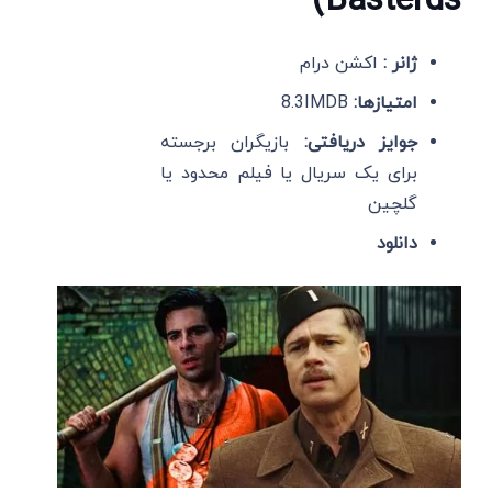
Basterds)
ژانر :
اکشن درام
امتیازها:
8.3IMDB
جوایز دریافتی:
بازیگران برجسته
برای یک سریال یا فیلم محدود یا
گلچین
دانلود