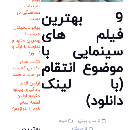
تمرینات
9 بهترین
هماهنگی دو
دست
پیانو دیجیتال
فیلم های
چیست؟
بهترین مدلها و
سینمایی با
تفاوت با ارگ و
کیبورد
موضوع انتقام
کتاب های
مذهبی که باید
در خانه داشت
(با لینک
اولین قدم
یادگیری پیانو:
دانلود)
چگونه اولین
قطعه پیانو
خود را بنوازیم؟
2 سال پیش
فیلم
بهترین
3
دیدگاه