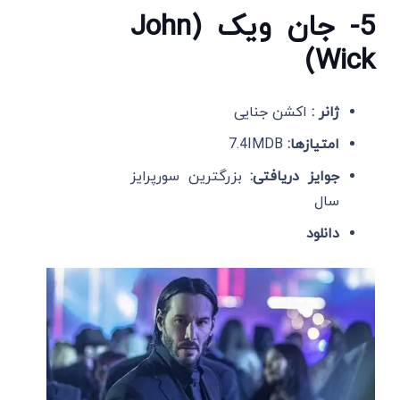
5- جان ویک (John
Wick)
ژانر :
اکشن جنایی
امتیازها:
7.4IMDB
جوایز دریافتی:
بزرگترین سورپرایز
سال
دانلود