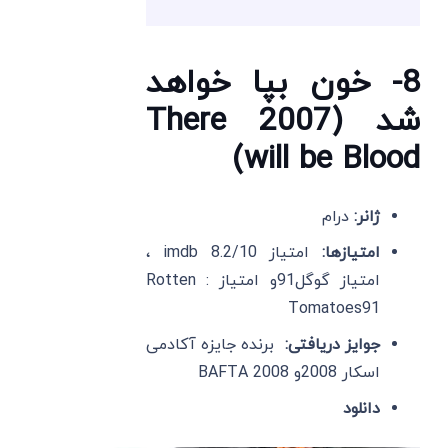
8- خون بپا خواهد
شد (2007 There
will be Blood)
ژانر:
درام
امتیازها:
امتیاز imdb 8.2/10 ،
امتیاز گوگل91و امتیاز : Rotten
Tomatoes91
جوایز دریافتی:
برنده جایزه آکادمی
اسکار 2008و BAFTA 2008
دانل
و
د