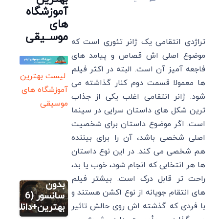
آموزشگاه
های
موســیقی
تراژدی انتقامی یک ژانر تئوری است که
موضوع اصلی اش قصاص و پیامد های
فاجعه آمیز آن است. البته در اکثر فیلم
لیست بهترین
ها معمولا قسمت دوم کنار گذاشته می
آموزشگاه های
شود. ژانر انتقامی اغلب یکی از جذاب
موسیقی
ترین شکل های داستان سرایی در سینما
است. اگر موضوع داستان برای شخصیت
فیلم
اصلی شخصی باشد، آن را برای بیننده
فیلم های
هم شخصی می کند. در این نوع داستان
تاریخی
ها هر انتخابی که انجام شود، خوب یا بد،
یونانی
راحت ‌تر قابل درک است. بیشتر فیلم
بدون
‌های انتقام‌ جویانه از نوع اکشن هستند و
فیلم
سانسور (6
فیلم های
با فردی که گذشته اش روی حالش تاثیر
بهترین+دانلود)
تاریخی