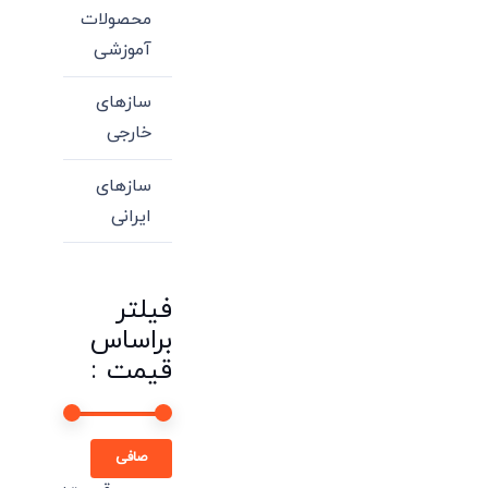
محصولات
آموزشی
سازهای
خارجی
سازهای
ایرانی
فیلتر
براساس
قیمت :
حداقل
حداكثر
صافی
قیمت
قيمت