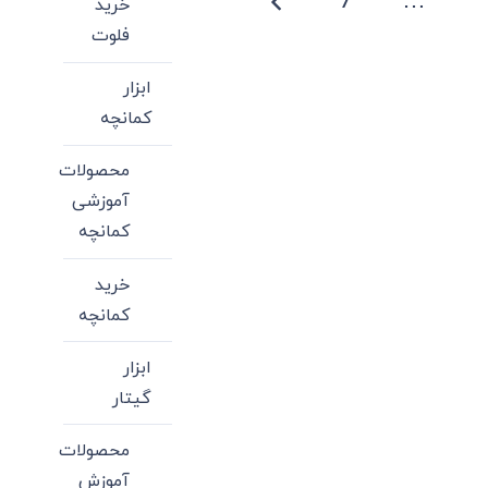
7
…
خرید
می
فلوت
باشد.
گزینه
ابزار
ها
کمانچه
ممکن
است
محصولات
در
آموزشی
صفحه
کمانچه
محصول
خرید
انتخاب
کمانچه
شوند
ابزار
گیتار
محصولات
آموزش