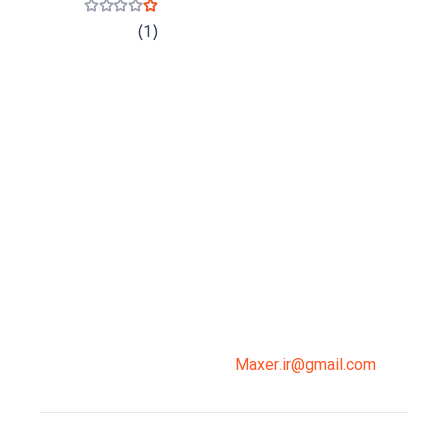
نمره
1
از 5
(1)
میدان انقلاب، جنب سینما مرکزی، ساختمان
سپاهان، طبقه دوم، واحد 3
02191098099
0919-121-0008
Maxer.ir@gmail.com