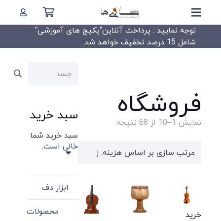
توجه نمایید : پرداخت آنلاین”پکیج های آموزشی”
شامل 15 درصد تخفیف خواهد شد.
جستجو
برای:
فروشگاه
سبد خرید
Sorted
نمایش 1–10 از 68 نتیجه
سبد خرید شما
by
خالی است.
price:
high
to
ابزار دف
low
محصولات
خرید