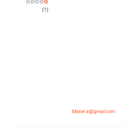
نمره
1
از 5
(1)
میدان انقلاب، جنب سینما مرکزی، ساختمان
سپاهان، طبقه دوم، واحد 3
02191098099
0919-121-0008
Maxer.ir@gmail.com