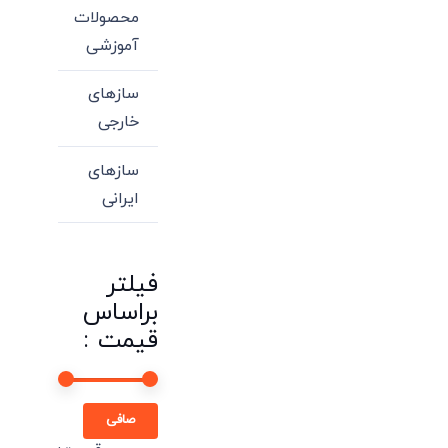
محصولات
آموزشی
سازهای
خارجی
سازهای
ایرانی
فیلتر
براساس
قیمت :
حداقل
حداكثر
صافی
قیمت
قيمت