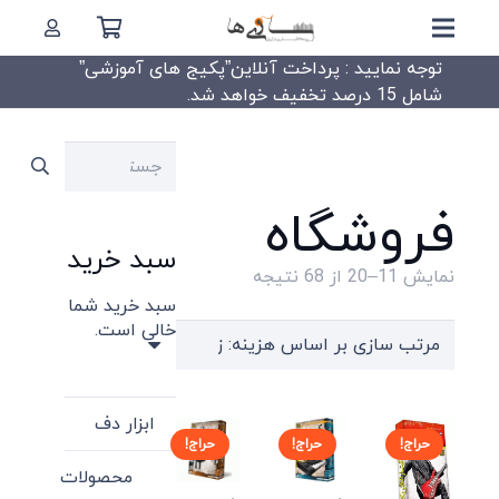
توجه نمایید : پرداخت آنلاین”پکیج های آموزشی”
شامل 15 درصد تخفیف خواهد شد.
جستجو
برای:
فروشگاه
سبد خرید
Sorted
نمایش 11–20 از 68 نتیجه
سبد خرید شما
by
خالی است.
price:
high
to
ابزار دف
low
حراج!
حراج!
حراج!
محصولات