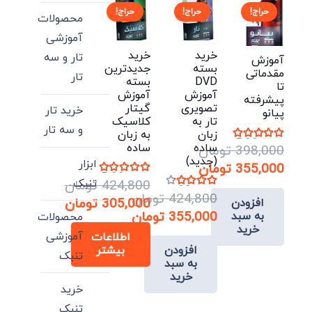
حراج!
حراج!
حراج!
محصولات
آموزشی
خرید
خرید
تار و سه
آموزش
بسته
جدیدترین
مقدماتی
تار
DVD
بسته
تا
آموزش
آموزش
پیشرفته
تصویری
گیتار
خرید تار
پیانو
تار به
کلاسیک
و سه تار
زبان
به زبان
نمره
5.00
از 5
ساده
ساده
398,000
تومان
(جدید)
ابزار
قیمت
355,000
تومان
نمره
5.00
از 5
تنبک
424,800
تومان
اصلی:
قیمت
نمره
4.00
از 5
424,800
تومان
قیمت
305,000
تومان
افزودن
فعلی:
398,000 تومان
قیمت
355,000
تومان
به سبد
محصولات
اصلی:
قیمت
بود.
355,000 تومان.
خرید
اصلی:
قیمت
آموزشی
اطلاعات
فعلی:
424,800 تومان
افزودن
بیشتر
فعلی:
424,800 تومان
بود.
305,000 تومان.
تنبک
به سبد
بود.
355,000 تومان.
خرید
خرید
تنبک