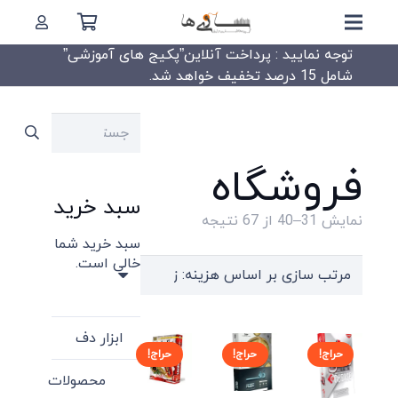
توجه نمایید : پرداخت آنلاین”پکیج های آموزشی”
شامل 15 درصد تخفیف خواهد شد.
جستجو
برای:
فروشگاه
سبد خرید
Sorted
نمایش 31–40 از 67 نتیجه
سبد خرید شما
by
خالی است.
price:
high
to
ابزار دف
low
حراج!
حراج!
حراج!
محصولات