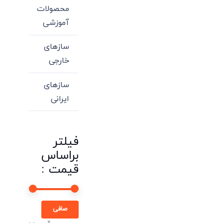
محصولات
آموزشی
سازهای
خارجی
سازهای
ایرانی
فیلتر
براساس
قیمت :
حداقل
حداكثر
صافی
قیمت
قيمت