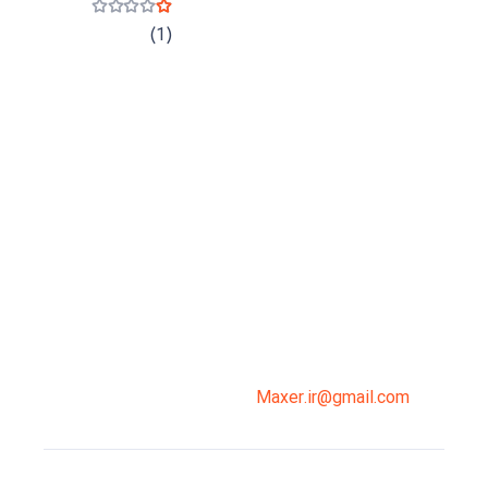
نمره
1
از 5
(1)
میدان انقلاب، جنب سینما مرکزی، ساختمان
سپاهان، طبقه دوم، واحد 3
02191098099
0919-121-0008
Maxer.ir@gmail.com