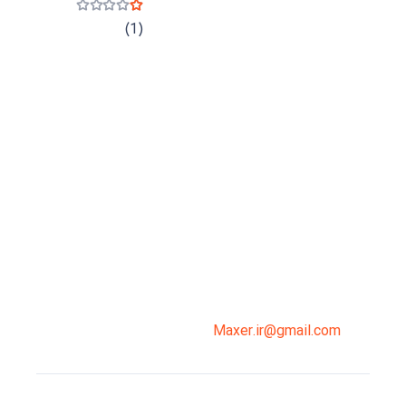
نمره
1
از 5
(1)
میدان انقلاب، جنب سینما مرکزی، ساختمان
سپاهان، طبقه دوم، واحد 3
02191098099
0919-121-0008
Maxer.ir@gmail.com