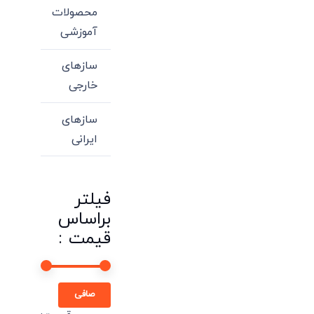
محصولات
آموزشی
سازهای
خارجی
سازهای
ایرانی
فیلتر
براساس
قیمت :
حداقل
حداكثر
صافی
قیمت
قيمت