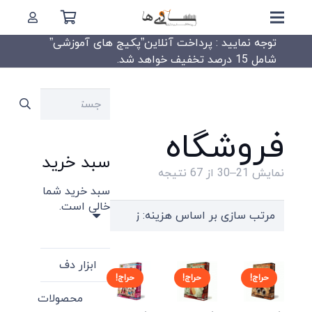
توجه نمایید : پرداخت آنلاین”پکیج های آموزشی”
شامل 15 درصد تخفیف خواهد شد.
جستجو
برای:
فروشگاه
سبد خرید
Sorted
نمایش 21–30 از 67 نتیجه
سبد خرید شما
by
خالی است.
price:
high
to
ابزار دف
low
حراج!
حراج!
حراج!
محصولات