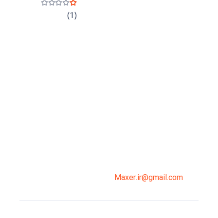
نمره
1
از 5
(1)
میدان انقلاب، جنب سینما مرکزی، ساختمان
سپاهان، طبقه دوم، واحد 3
02191098099
0919-121-0008
Maxer.ir@gmail.com