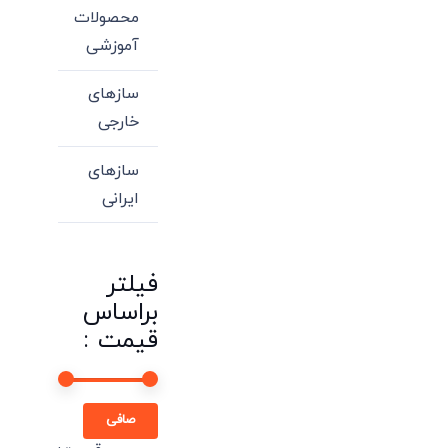
محصولات
آموزشی
سازهای
خارجی
سازهای
ایرانی
فیلتر
براساس
قیمت :
حداقل
حداكثر
صافی
قیمت
قيمت