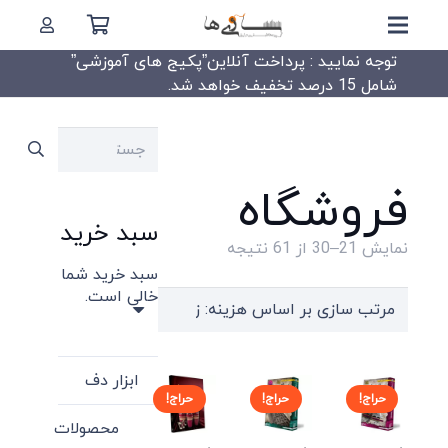
توجه نمایید : پرداخت آنلاین”پکیج های آموزشی”
شامل 15 درصد تخفیف خواهد شد.
جستجو
برای:
فروشگاه
سبد خرید
Sorted
نمایش 21–30 از 61 نتیجه
سبد خرید شما
by
خالی است.
price:
high
to
ابزار دف
low
حراج!
حراج!
حراج!
محصولات