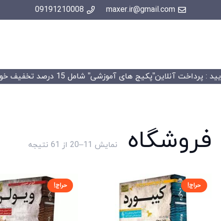
09191210008
maxer.ir@gmail.com
 : پرداخت آنلاین”پکیج های آموزشی” شامل 15 درصد تخفیف خواهد شد.
فروشگاه
Sorted
نمایش 11–20 از 61 نتیجه
by
price:
high
حراج!
حراج!
to
low