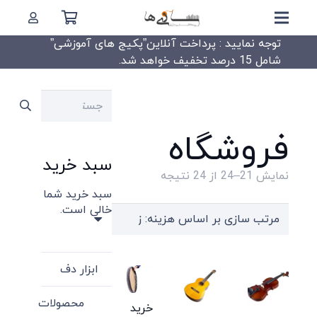
توجه نمایید : پرداخت آنلاین”پکیج های آموزشی”
شامل 15 درصد تخفیف خواهد شد.
جستجو
برای:
فروشگاه
سبد خرید
Sorted
نمایش 21–24 از 24 نتیجه
سبد خرید شما
by
خالی است.
price:
high
to
ابزار دف
low
محصولات
خرید