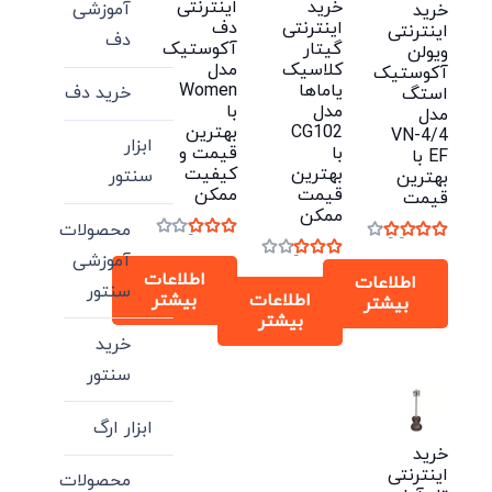
خرید
اینترنتی
آموزشی
خرید
اینترنتی
دف
اینترنتی
دف
گیتار
آکوستیک
ویولن
کلاسیک
مدل
آکوستیک
یاماها
Women
خرید دف
استگ
مدل
با
مدل
CG102
بهترین
VN-4/4
ابزار
با
قیمت و
EF با
بهترین
کیفیت
سنتور
بهترین
قیمت
ممکن
قیمت
ممکن
محصولات
نمره
3.00
از 5
نمره
4.00
از 5
آموزشی
نمره
3.00
از 5
اطلاعات
اطلاعات
سنتور
اطلاعات
بیشتر
بیشتر
بیشتر
خرید
سنتور
ابزار ارگ
خرید
اینترنتی
محصولات