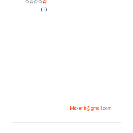
نمره
1
از 5
(1)
میدان انقلاب، جنب سینما مرکزی، ساختمان
سپاهان، طبقه دوم، واحد 3
02191098099
0919-121-0008
Maxer.ir@gmail.com