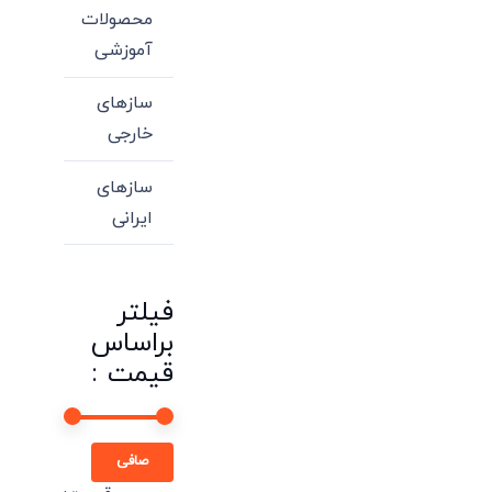
محصولات
آموزشی
سازهای
خارجی
سازهای
ایرانی
فیلتر
براساس
قیمت :
حداقل
حداكثر
صافی
قیمت
قيمت