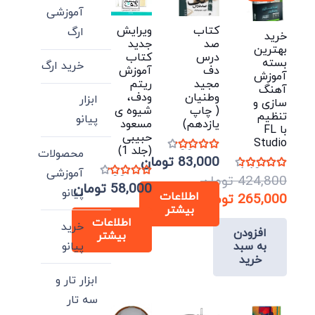
آموزشی
ویرایش
کتاب
ارگ
خرید
جدید
صد
بهترین
کتاب
درس
بسته
خرید ارگ
آموزش
دف
آموزش
ریتم
مجید
آهنگ
ودف،
وطنیان
ابزار
سازی و
شیوه ی
( چاپ
تنظیم
پیانو
مسعود
یازدهم)
با FL
حبیبی
Studio
(جلد 1)
محصولات
نمره
4.00
از 5
83,000
تومان
آموزشی
نمره
4.40
از 5
424,800
تومان
نمره
4.00
از 5
58,000
تومان
پیانو
اطلاعات
قیمت
265,000
تومان
بیشتر
اصلی:
قیمت
اطلاعات
خرید
افزودن
فعلی:
424,800 تومان
بیشتر
پیانو
به سبد
بود.
265,000 تومان.
خرید
ابزار تار و
سه تار