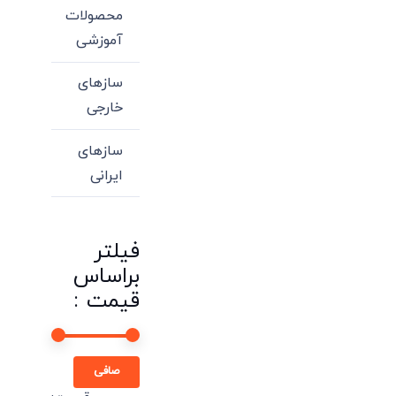
محصولات
آموزشی
سازهای
خارجی
سازهای
ایرانی
فیلتر
براساس
قیمت :
حداقل
حداكثر
صافی
قیمت
قيمت