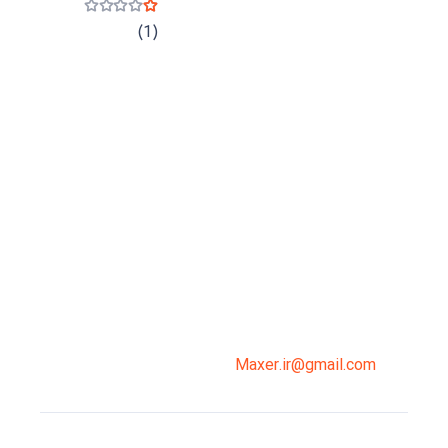
نمره
1
از 5
(1)
میدان انقلاب، جنب سینما مرکزی، ساختمان
سپاهان، طبقه دوم، واحد 3
02191098099
0919-121-0008
Maxer.ir@gmail.com