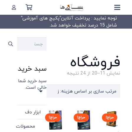
توجه نمایید : پرداخت آنلاین”پکیج های آموزشی”
شامل 15 درصد تخفیف خواهد شد.
جستجو
برای:
فروشگاه
سبد خرید
Sorted
نمایش 11–20 از 24 نتیجه
سبد خرید شما
by
خالی است.
price:
high
to
ابزار دف
low
حراج!
حراج!
حراج!
محصولات