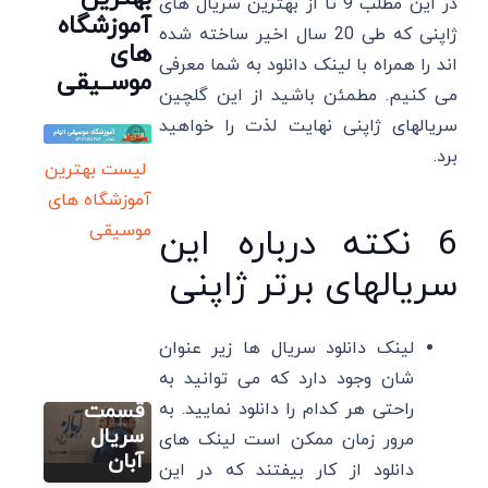
در این مطلب 9 تا از بهترین سریال های
آموزشگاه
ژاپنی که طی 20 سال اخیر ساخته شده
های
اند را همراه با لینک دانلود به شما معرفی
موســیقی
می کنیم. مطمئن باشید از این گلچین
سریالهای ژاپنی نهایت لذت را خواهید
برد.
لیست بهترین
آموزشگاه های
سریال
موسیقی
6 نکته درباره این
محسن
سریالهای برتر ژاپنی
چاوشی با
آهنگ
سایر
“ساعت
لینک دانلود سریال ها زیر عنوان
داکوتا
دیواری” در
شان وجود دارد که می توانید به
فانینگ:
جدیدترین
زندگینامه،
راحتی هر کدام را دانلود نمایید. به
قسمت
بهترین
سریال
مرور زمان ممکن است لینک های
فیلم و
آبان
دانلود از کار بیفتند که در این
سایر
سریال ها