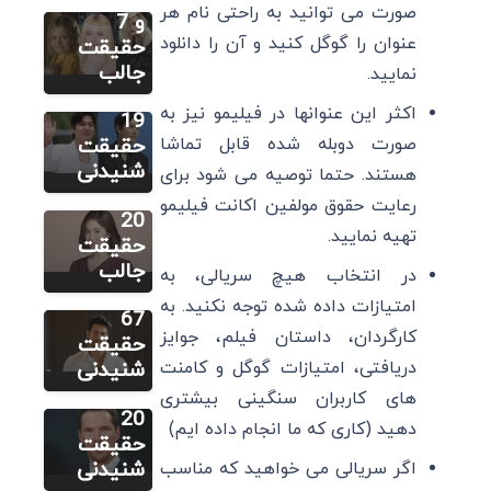
صورت می توانید به راحتی نام هر
لی مینهو:
و 7
عنوان را گوگل کنید و آن را دانلود
زندگینامه،
حقیقت
سایر
بهترین
جالب
نمایید.
سونگ هه
فیلم ها و
اکثر این عنوانها در فیلیمو نیز به
کیو:
19
زندگینامه،
صورت دوبله شده قابل تماشا
حقیقت
سایر
بهترین
شنیدنی
هستند. حتما توصیه می شود برای
بوراک
فیلم ها و
رعایت حقوق مولفین اکانت فیلیمو
اوزچیویت:
20
تهیه نمایید.
زندگینامه،
حقیقت
سایر
بهترین
جالب
در انتخاب هیچ سریالی، به
بندیکت
فیلم ها و
امتیازات داده شده توجه نکنید. به
کامبربچ:
67
کارگردان، داستان فیلم، جوایز
زندگینامه،
حقیقت
بهترین
دریافتی، امتیازات گوگل و کامنت
شنیدنی
فیلم ها و
های کاربران سنگینی بیشتری
20
دهید (کاری که ما انجام داده ایم)
حقیقت
شنیدنی
اگر سریالی می خواهید که مناسب