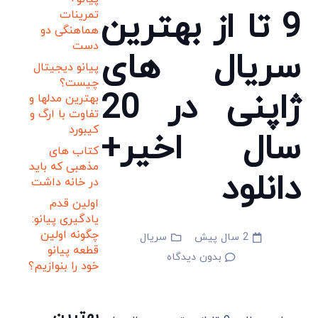
9 تا از بهترین
تمرینات
هماهنگی دو
دست
سریال های
پیانو دیجیتال
چیست؟
ژاپنی در 20
بهترین مدلها و
تفاوت با ارگ و
کیبورد
سال اخیر+
کتاب های
مذهبی که باید
دانلود
در خانه داشت
اولین قدم
یادگیری پیانو:
چگونه اولین
2 سال پیش
سریال
قطعه پیانو
بدون دیدگاه
خود را بنوازیم؟
بهترین