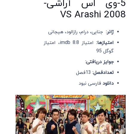
5-وی اس آراشی-
VS Arashi 2008
ژانر:
جنایی، درام، رازالود، هیجانی
امتیازها:
امتیاز imdb 8.8، امتیاز
گوگل 95
جوایز دریافتی:
تعدادفصل:
13فصل
دانلود
فارسی نبود