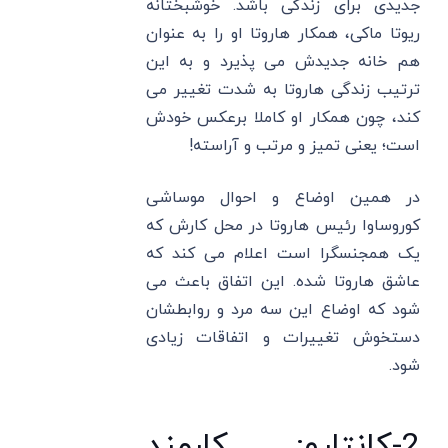
جدیدی برای زندگی باشد. خوشبختانه
ریوتا ماکی، همکار هاروتا او را به عنوان
هم خانه جدیدش می پذیرد و به این
ترتیب زندگی هاروتا به شدت تغییر می
کند، چون همکار او کاملا برعکس خودش
است؛ یعنی تمیز و مرتب و آراسته!
در همین اوضاع و احوال موساشی
کوروساوا رئیس هاروتا در محل کارش که
یک همجنسگرا است اعلام می کند که
عاشق هاروتا شده. این اتفاق باعث می
شود که اوضاع این سه مرد و روابطشان
دستخوش تغییرات و اتفاقات زیادی
شود.
2-کانتارو: کارمند