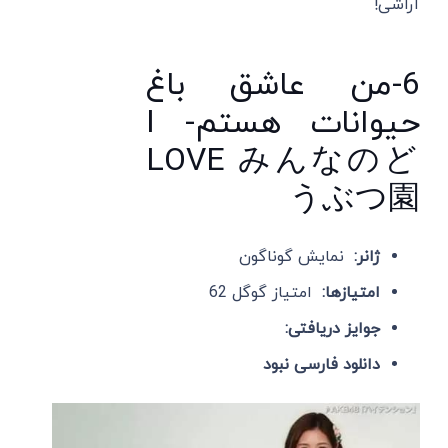
آراشی!
6-من عاشق باغ
حیوانات هستم- I
LOVE みんなのど
うぶつ園
ژانر:
نمایش گوناگون
امتیازها:
امتیاز گوگل 62
جوایز دریافتی:
دانلود فارسی نبود