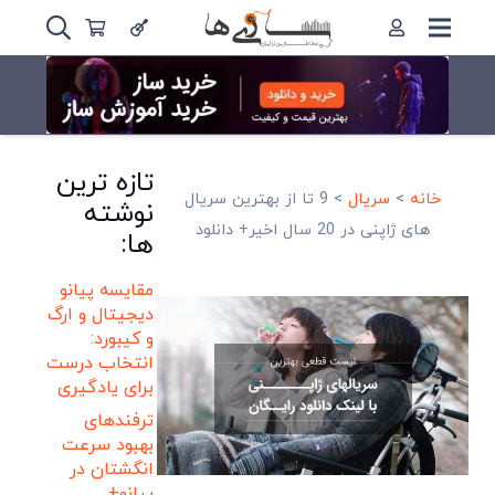
تازه ترین
خانه
>
سریال
>
9 تا از بهترین سریال
نوشته
های ژاپنی در 20 سال اخیر+ دانلود
ها:
مقایسه پیانو
دیجیتال و ارگ
و کیبورد:
انتخاب درست
برای یادگیری
ترفندهای
بهبود سرعت
انگشتان در
پیانو+