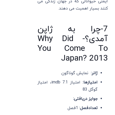
ایمنی حیواناتی که در جهان زندگی می
کنند بسیار اهمیت می دهند.
7-چرا به ژاپن
آمدی؟- Why Did
You Come To
Japan? 2013
ژانر:
نمایش گوناگون
امتیازها:
امتیاز imdb 7.1، امتیاز
گوگل 83
جوایز دریافتی:
تعدادفصل:
1فصل